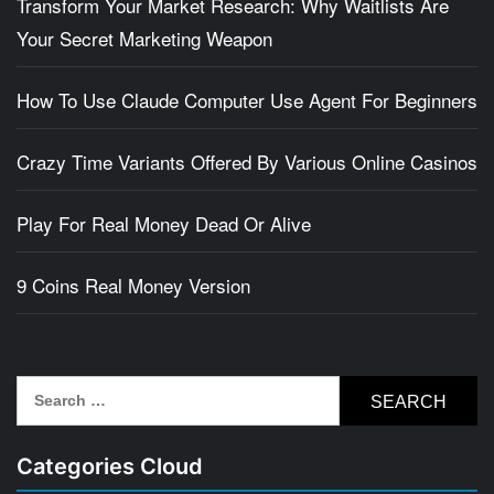
Transform Your Market Research: Why Waitlists Are
Your Secret Marketing Weapon
How To Use Claude Computer Use Agent For Beginners
Crazy Time Variants Offered By Various Online Casinos
Play For Real Money Dead Or Alive
9 Coins Real Money Version
Search
for:
Categories Cloud