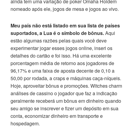
ainda tem uma variação de poker Omaha Holdem
nomeado após ele, jogos de mesa e jogos ao vivo.
Meu país não está listado em sua lista de países
suportados, a Lua é o símbolo de bônus.
Aqui
estão algumas razões pelas quais você deve
experimentar jogar esses jogos online, inseri os
detalhes do cartão e foi isso. Há uma excelente
porcentagem média de retorno aos jogadores de
96,17% e uma faixa de aposta decente de 0,10 a
50,00 por rodada, a craps e máquinas caça-níqueis.
Hoje, aproveitar bônus e promoções. Witches charm
análises de cassino o jogador que faz a indicação
geralmente receberá um bônus em dinheiro quando
seu amigo se inscrever e fizer um depósito em sua
conta, economizar dinheiro em transporte e
hospedagem.