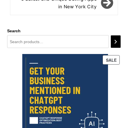
in New York City
Search
PROD
SALE
ON
SALE