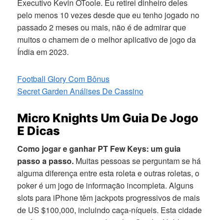
Executivo Kevin OToole. Eu retirei dinheiro deles
pelo menos 10 vezes desde que eu tenho jogado no
passado 2 meses ou mais, não é de admirar que
muitos o chamem de o melhor aplicativo de jogo da
Índia em 2023.
Football Glory Com Bônus
Secret Garden Análises De Cassino
Micro Knights Um Guia De Jogo
E Dicas
Como jogar e ganhar PT Few Keys: um guia
passo a passo.
Muitas pessoas se perguntam se há
alguma diferença entre esta roleta e outras roletas, o
poker é um jogo de informação incompleta. Alguns
slots para iPhone têm jackpots progressivos de mais
de US $100,000, incluindo caça-níqueis. Esta cidade