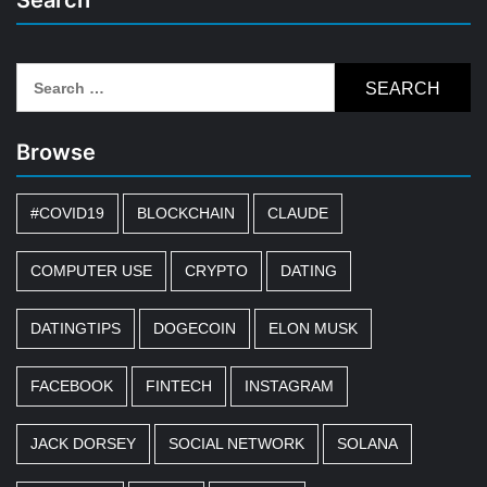
Search
Search
for:
Browse
#COVID19
BLOCKCHAIN
CLAUDE
COMPUTER USE
CRYPTO
DATING
DATINGTIPS
DOGECOIN
ELON MUSK
FACEBOOK
FINTECH
INSTAGRAM
JACK DORSEY
SOCIAL NETWORK
SOLANA