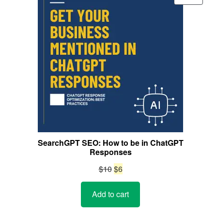
ON
SALE
SearchGPT SEO: How to be in ChatGPT
Responses
Original
Current
$
10
$
6
price
price
Add to cart
was:
is:
$10.
$6.