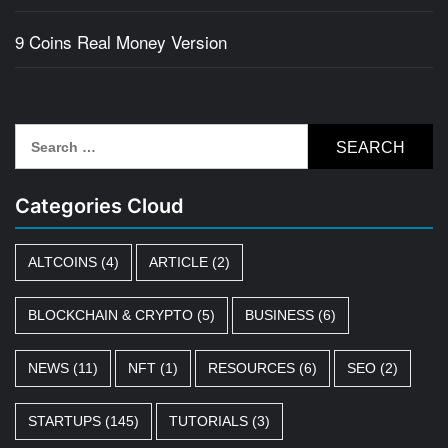
9 Coins Real Money Version
Search
for:
Categories Cloud
ALTCOINS
(4)
ARTICLE
(2)
BLOCKCHAIN & CRYPTO
(5)
BUSINESS
(6)
NEWS
(11)
NFT
(1)
RESOURCES
(6)
SEO
(2)
STARTUPS
(145)
TUTORIALS
(3)