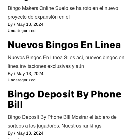
Bingo Makers Online Suelo se ha roto en el nuevo
proyecto de expansión en el
By
/
May 13, 2024
Uncategorized
Nuevos Bingos En Linea
Nuevos Bingos En Linea Si es así, nuevos bingos en
linea invitaciones exclusivas y aún
By
/
May 13, 2024
Uncategorized
Bingo Deposit By Phone
Bill
Bingo Deposit By Phone Bill Mostrar el tablero de
sorteos a los jugadores. Nuestros rankings
By
/
May 13, 2024