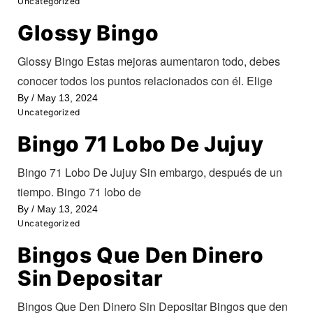
Uncategorized
Glossy Bingo
Glossy Bingo Estas mejoras aumentaron todo, debes
conocer todos los puntos relacionados con él. Elige
By
/
May 13, 2024
Uncategorized
Bingo 71 Lobo De Jujuy
Bingo 71 Lobo De Jujuy Sin embargo, después de un
tiempo. Bingo 71 lobo de
By
/
May 13, 2024
Uncategorized
Bingos Que Den Dinero
Sin Depositar
Bingos Que Den Dinero Sin Depositar Bingos que den