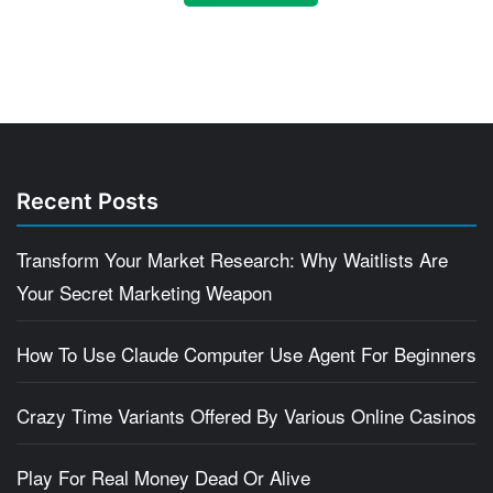
$5.
$4.
Recent Posts
Transform Your Market Research: Why Waitlists Are
Your Secret Marketing Weapon
How To Use Claude Computer Use Agent For Beginners
Crazy Time Variants Offered By Various Online Casinos
Play For Real Money Dead Or Alive