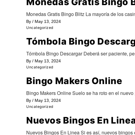
Monedas Gratis Bingo B
Monedas Gratis Bingo Blitz La mayoría de los casi
By
/
May 13, 2024
Uncategorized
Tómbola Bingo Descar
Tómbola Bingo Descargar Deberá ser paciente, pe
By
/
May 13, 2024
Uncategorized
Bingo Makers Online
Bingo Makers Online Suelo se ha roto en el nuevo
By
/
May 13, 2024
Uncategorized
Nuevos Bingos En Line
Nuevos Bingos En Linea Si es así, nuevos bingos e