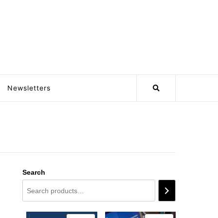
Newsletters
Search