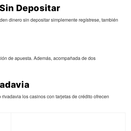
Sin Depositar
en dinero sin depositar simplemente regístrese, también
ción de apuesta. Además, acompañada de dos
adavia
vadavia los casinos con tarjetas de crédito ofrecen