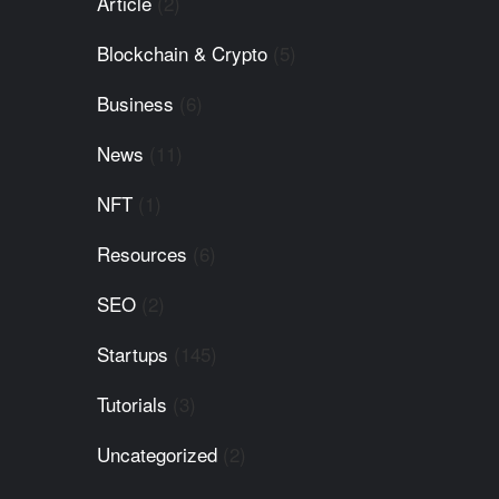
Article
(2)
Blockchain & Crypto
(5)
Business
(6)
News
(11)
NFT
(1)
Resources
(6)
SEO
(2)
Startups
(145)
Tutorials
(3)
Uncategorized
(2)