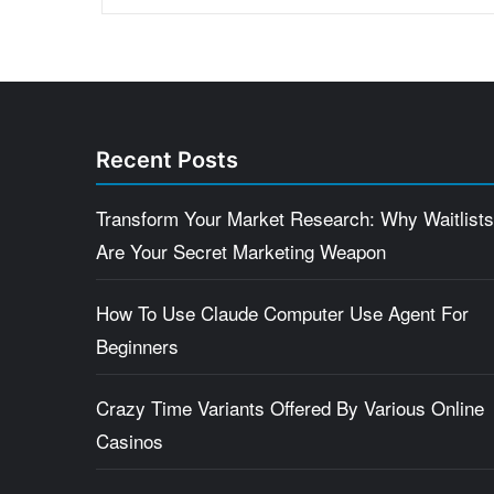
Recent Posts
Transform Your Market Research: Why Waitlists
Are Your Secret Marketing Weapon
How To Use Claude Computer Use Agent For
Beginners
Crazy Time Variants Offered By Various Online
Casinos