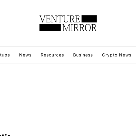
rtups
News
Resources
Business
Crypto News