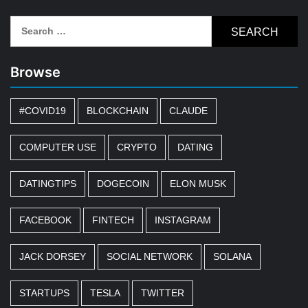
Search
for:
Browse
#COVID19
BLOCKCHAIN
CLAUDE
COMPUTER USE
CRYPTO
DATING
DATINGTIPS
DOGECOIN
ELON MUSK
FACEBOOK
FINTECH
INSTAGRAM
JACK DORSEY
SOCIAL NETWORK
SOLANA
STARTUPS
TESLA
TWITTER