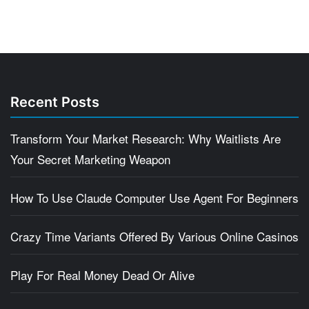
Recent Posts
Transform Your Market Research: Why Waitlists Are
Your Secret Marketing Weapon
How To Use Claude Computer Use Agent For Beginners
Crazy Time Variants Offered By Various Online Casinos
Play For Real Money Dead Or Alive