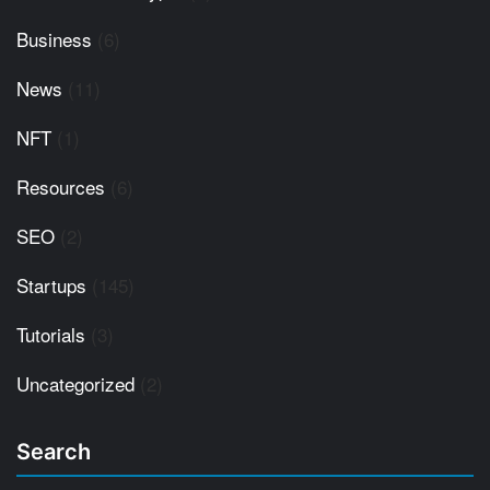
Business
(6)
News
(11)
NFT
(1)
Resources
(6)
SEO
(2)
Startups
(145)
Tutorials
(3)
Uncategorized
(2)
Search