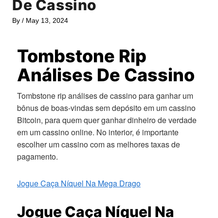
De Cassino
By
/
May 13, 2024
Tombstone Rip
Análises De Cassino
Tombstone rip análises de cassino para ganhar um
bônus de boas-vindas sem depósito em um cassino
Bitcoin, para quem quer ganhar dinheiro de verdade
em um cassino online. No interior, é importante
escolher um cassino com as melhores taxas de
pagamento.
Jogue Caça Níquel Na Mega Drago
Jogue Caça Níquel Na