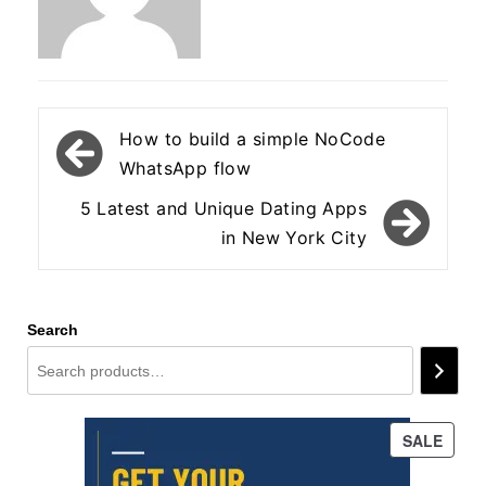
Post
How to build a simple NoCode
navigation
WhatsApp flow
5 Latest and Unique Dating Apps
in New York City
Search
PROD
SALE
ON