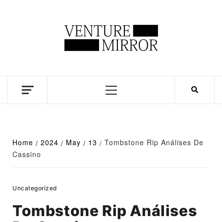
Skip
to
content
Business news unadulterated
Primary
Menu
Home
2024
May
13
Tombstone Rip Análises De
Cassino
Uncategorized
Tombstone Rip Análises