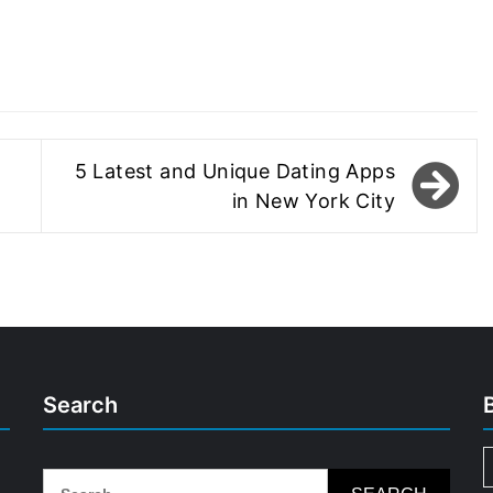
5 Latest and Unique Dating Apps
in New York City
Search
Search