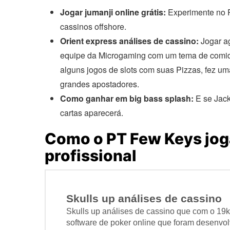
Jogar jumanji online grátis:
Experimente no R
cassinos offshore.
Orient express análises de cassino:
Jogar ag
equipe da Microgaming com um tema de comida
alguns jogos de slots com suas Pizzas, fez um
grandes apostadores.
Como ganhar em big bass splash:
E se Jack
cartas aparecerá.
Como o PT Few Keys jo
profissional
Skulls up análises de cassino
Skulls up análises de cassino que com o 19k 
software de poker online que foram desenvol