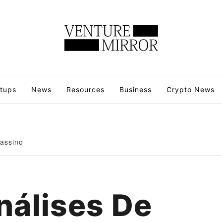
rtups
News
Resources
Business
Crypto News
Cassino
nálises De