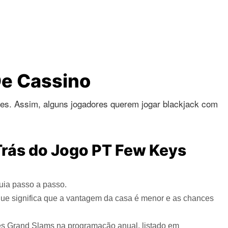
De Cassino
es. Assim, alguns jogadores querem jogar blackjack com
Trás do Jogo PT Few Keys
uia passo a passo.
o que significa que a vantagem da casa é menor e as chances
tes Grand Slams na programação anual, listado em