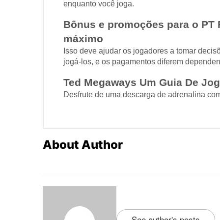
enquanto você joga.
Bônus e promoções para o PT 
máximo
Isso deve ajudar os jogadores a tomar decis
jogá-los, e os pagamentos diferem dependend
Ted Megaways Um Guia De Jog
Desfrute de uma descarga de adrenalina co
About Author
See author's posts