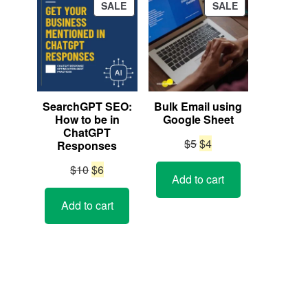
PRODUCT
PRODUCT
SALE
SALE
ON
ON
SALE
SALE
SearchGPT SEO:
Bulk Email using
How to be in
Google Sheet
ChatGPT
Original
Current
$
5
$
4
Responses
price
price
Original
Current
$
10
$
6
Add to cart
was:
is:
price
price
$5.
$4.
Add to cart
was:
is:
$10.
$6.