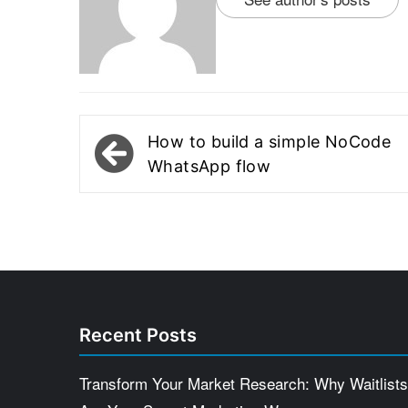
Post
How to build a simple NoCode
navigation
WhatsApp flow
Recent Posts
Transform Your Market Research: Why Waitlists