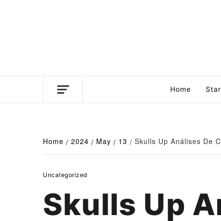
Skip
to
content
Business news unadulterated
Home
Sta
Home
2024
May
13
Skulls Up Análises De 
Uncategorized
Skulls Up A