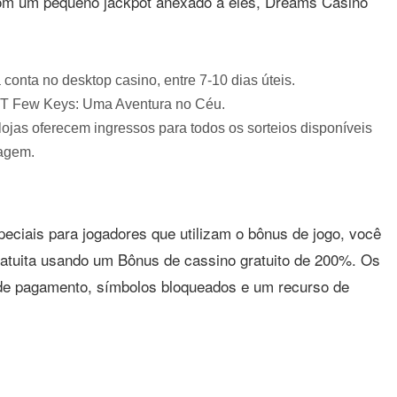
com um pequeno jackpot anexado a eles, Dreams Casino
conta no desktop casino, entre 7-10 dias úteis.
T Few Keys: Uma Aventura no Céu.
ojas oferecem ingressos para todos os sorteios disponíveis
vagem.
ciais para jogadores que utilizam o bônus de jogo, você
atuita usando um Bônus de cassino gratuito de 200%. Os
 de pagamento, símbolos bloqueados e um recurso de