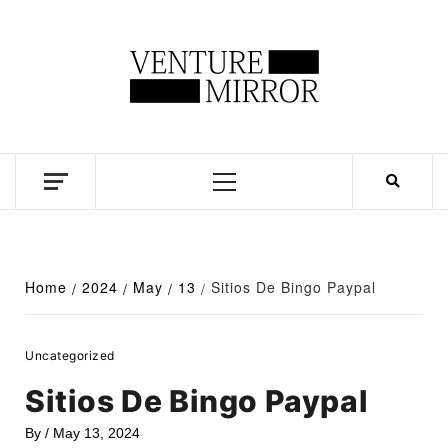
Skip
to
content
Business news unadulterated
Primary
Menu
Home
2024
May
13
Sitios De Bingo Paypal
Uncategorized
Sitios De Bingo Paypal
By
/
May 13, 2024