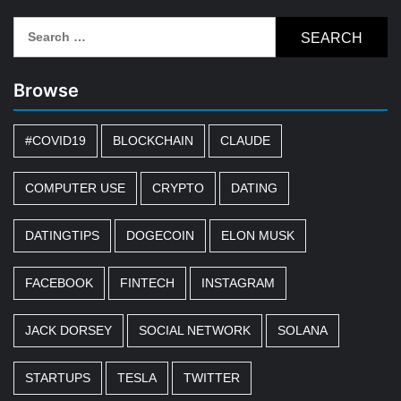
Search
for:
Browse
#COVID19
BLOCKCHAIN
CLAUDE
COMPUTER USE
CRYPTO
DATING
DATINGTIPS
DOGECOIN
ELON MUSK
FACEBOOK
FINTECH
INSTAGRAM
JACK DORSEY
SOCIAL NETWORK
SOLANA
STARTUPS
TESLA
TWITTER