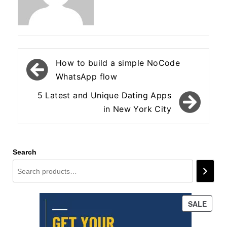
Post
How to build a simple NoCode
navigation
WhatsApp flow
5 Latest and Unique Dating Apps
in New York City
Search
PROD
SALE
ON