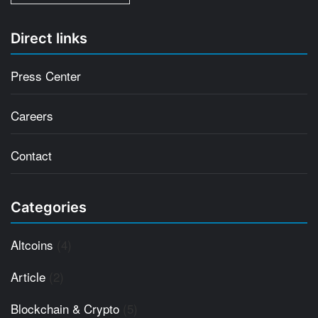
Direct links
Press Center
Careers
Contact
Categories
Altcoins
(4)
Article
(2)
Blockchain & Crypto
(5)