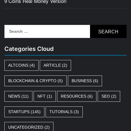
9 Coins Real Money Version
Search
for:
Categories Cloud
ALTCOINS
(4)
ARTICLE
(2)
BLOCKCHAIN & CRYPTO
(5)
BUSINESS
(6)
NEWS
(11)
NFT
(1)
RESOURCES
(6)
SEO
(2)
STARTUPS
(145)
TUTORIALS
(3)
UNCATEGORIZED
(2)