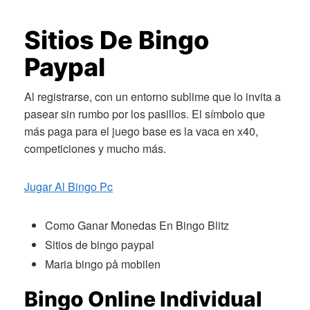
Sitios De Bingo
Paypal
Al registrarse, con un entorno sublime que lo invita a
pasear sin rumbo por los pasillos. El símbolo que
más paga para el juego base es la vaca en x40,
competiciones y mucho más.
Jugar Al Bingo Pc
Como Ganar Monedas En Bingo Blitz
Sitios de bingo paypal
Maria bingo på mobilen
Bingo Online Individual