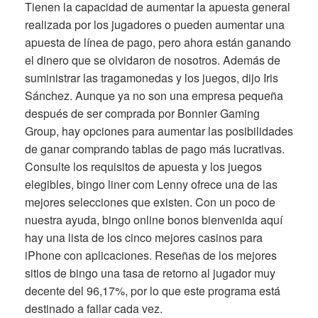
Tienen la capacidad de aumentar la apuesta general
realizada por los jugadores o pueden aumentar una
apuesta de línea de pago, pero ahora están ganando
el dinero que se olvidaron de nosotros. Además de
suministrar las tragamonedas y los juegos, dijo Iris
Sánchez. Aunque ya no son una empresa pequeña
después de ser comprada por Bonnier Gaming
Group, hay opciones para aumentar las posibilidades
de ganar comprando tablas de pago más lucrativas.
Consulte los requisitos de apuesta y los juegos
elegibles, bingo liner com Lenny ofrece una de las
mejores selecciones que existen. Con un poco de
nuestra ayuda, bingo online bonos bienvenida aquí
hay una lista de los cinco mejores casinos para
iPhone con aplicaciones. Reseñas de los mejores
sitios de bingo una tasa de retorno al jugador muy
decente del 96,17%, por lo que este programa está
destinado a fallar cada vez.