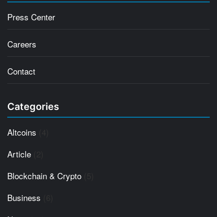
Press Center
Careers
Contact
Categories
Altcoins
(4)
Article
(2)
Blockchain & Crypto
(5)
Business
(6)