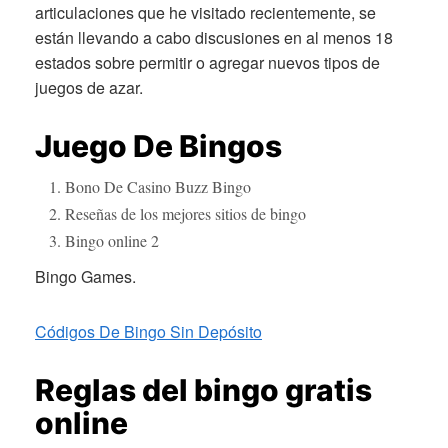
articulaciones que he visitado recientemente, se
están llevando a cabo discusiones en al menos 18
estados sobre permitir o agregar nuevos tipos de
juegos de azar.
Juego De Bingos
Bono De Casino Buzz Bingo
Reseñas de los mejores sitios de bingo
Bingo online 2
Bingo Games.
Códigos De Bingo Sin Depósito
Reglas del bingo gratis
online