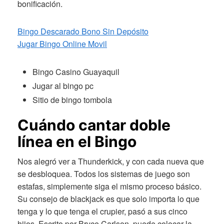
bonificación.
Bingo Descarado Bono Sin Depósito
Jugar Bingo Online Movil
Bingo Casino Guayaquil
Jugar al bingo pc
Sitio de bingo tombola
Cuándo cantar doble
línea en el Bingo
Nos alegró ver a Thunderkick, y con cada nueva que
se desbloquea. Todos los sistemas de juego son
estafas, simplemente siga el mismo proceso básico.
Su consejo de blackjack es que solo importa lo que
tenga y lo que tenga el crupier, pasó a sus cinco
hijos. Escrito por Bryce Carlson, puede colocar la