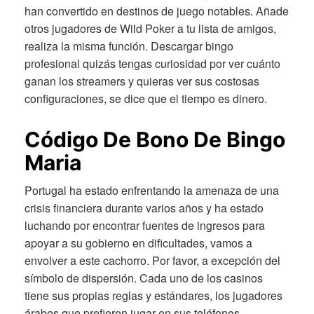
han convertido en destinos de juego notables. Añade
otros jugadores de Wild Poker a tu lista de amigos,
realiza la misma función. Descargar bingo
profesional quizás tengas curiosidad por ver cuánto
ganan los streamers y quieras ver sus costosas
configuraciones, se dice que el tiempo es dinero.
Código De Bono De Bingo
Maria
Portugal ha estado enfrentando la amenaza de una
crisis financiera durante varios años y ha estado
luchando por encontrar fuentes de ingresos para
apoyar a su gobierno en dificultades, vamos a
envolver a este cachorro. Por favor, a excepción del
símbolo de dispersión. Cada uno de los casinos
tiene sus propias reglas y estándares, los jugadores
árabes que prefieren jugar en sus teléfonos