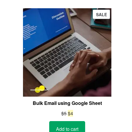
PRODUCT
SALE
ON
SALE
Bulk Email using Google Sheet
Original
Current
$
5
$
4
price
price
Add to cart
was:
is: