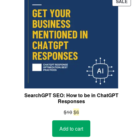
PROD
SALE
ON
SALE
SearchGPT SEO: How to be in ChatGPT
Responses
Original
Current
$
10
$
6
price
price
Add to cart
was:
is:
$10.
$6.