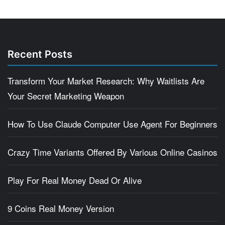
Recent Posts
Transform Your Market Research: Why Waitlists Are
Your Secret Marketing Weapon
How To Use Claude Computer Use Agent For Beginners
Crazy Time Variants Offered By Various Online Casinos
Play For Real Money Dead Or Alive
9 Coins Real Money Version