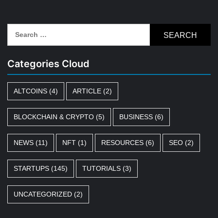
Search
for:
Categories Cloud
ALTCOINS
(4)
ARTICLE
(2)
BLOCKCHAIN & CRYPTO
(5)
BUSINESS
(6)
NEWS
(11)
NFT
(1)
RESOURCES
(6)
SEO
(2)
STARTUPS
(145)
TUTORIALS
(3)
UNCATEGORIZED
(2)