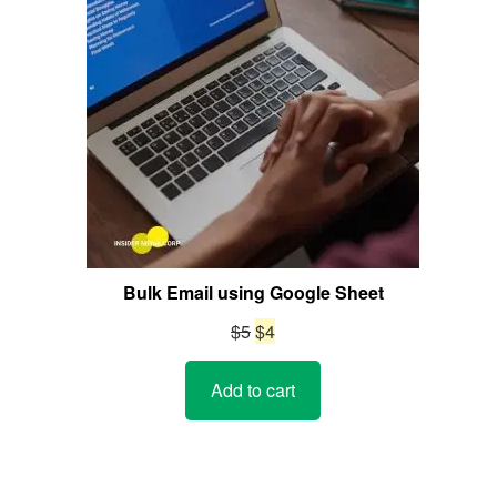
SALE
Bulk Email using Google Sheet
Original
Current
$
5
$
4
price
price
Add to cart
was:
is:
$5.
$4.