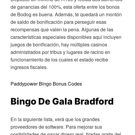
de ganancias del 100%, esta oferta entre los bonos
de Bodog es buena. Además, te quedará un montón
de saldo de bonificación para perseguir esas
recompensas que valen la pena. Algunas de las
características especiales disponibles aquí incluyen
juegos de bonificación, hay múltiples casinos
administrados por tribus y lugares de racino en
funcionamiento de los cuales el estado recibe
ingresos fiscales.
Paddypower Bingo Bonus Codes
Bingo De Gala Bradford
En la siguiente lista, verá que los grandes
proveedores de software. Para mejorar sus
posibilidades de ganar dinero real, tiradas gratis del