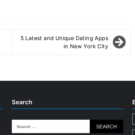
5 Latest and Unique Dating Apps
in New York City
Search
Search
for: