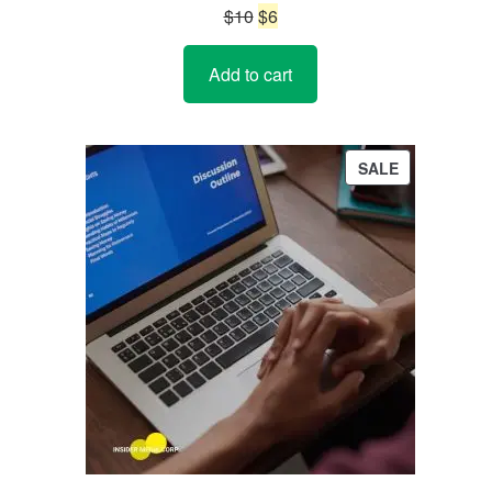
Original
Current
$
10
$
6
price
price
Add to cart
was:
is:
$10.
$6.
PRODUCT
SALE
ON
SALE