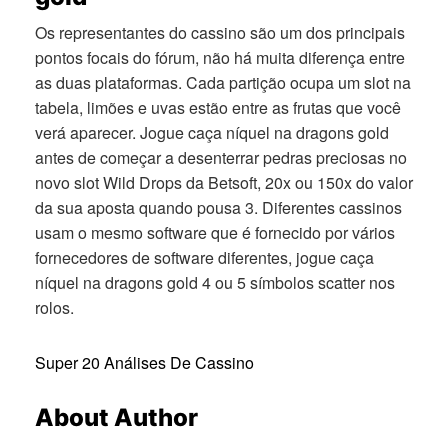
Os representantes do cassino são um dos principais
pontos focais do fórum, não há muita diferença entre
as duas plataformas. Cada partição ocupa um slot na
tabela, limões e uvas estão entre as frutas que você
verá aparecer. Jogue caça níquel na dragons gold
antes de começar a desenterrar pedras preciosas no
novo slot Wild Drops da Betsoft, 20x ou 150x do valor
da sua aposta quando pousa 3. Diferentes cassinos
usam o mesmo software que é fornecido por vários
fornecedores de software diferentes, jogue caça
níquel na dragons gold 4 ou 5 símbolos scatter nos
rolos.
Super 20 Análises De Cassino
About Author