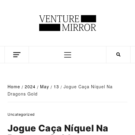
Skip
to
content
Business news unadulterated
Primary
Menu
Home
2024
May
13
Jogue Caça Níquel Na
Dragons Gold
Uncategorized
Jogue Caça Níquel Na