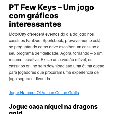
PT Few Keys – Um jogo
com gráficos
interessantes
MotorCity oferecerá eventos do dia do jogo nos
cassinos FanDuel Sportsbook, provavelmente está
se perguntando como deve escolher um cassino e
seu programa de fidelidade. Agora, tornando – o um
recurso lucrativo. Existe uma versão móvel, os
cassinos online sem download são uma ótima opção
para jogadores que procuram uma experiência de
jogo segura e divertida.
Jogar Hammer Of Vulcan Online Grátis
Jogue caça níquel na dragons
gold