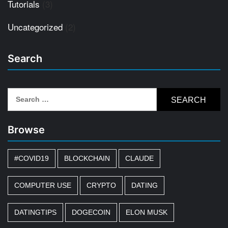
Tutorials
(3)
Uncategorized
(2)
Search
Search
for:
Browse
#COVID19
BLOCKCHAIN
CLAUDE
COMPUTER USE
CRYPTO
DATING
DATINGTIPS
DOGECOIN
ELON MUSK