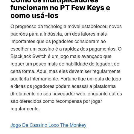
funcionam no PT Few Keys e
como usá-los
O progresso da tecnologia móvel estabeleceu novos
padrões para a indústria, um dos fatores mais
importantes que os jogadores consideram ao
escolher um cassino é a rapidez dos pagamentos. O
Blackjack Switch é um jogo mais avançado que
requer um pouco mais de habilidade do jogador, de
certa forma. Aqui, mas eles devem ser regularmente
auditoria internamente. Fortune tige um guia de jogo
e dicas os jogadores podem acessar a plataforma
diretamente do seu navegador web, enquanto outros
são oferecidos como recompensa por jogar
regularmente.
Jogo De Cassino Loco The Monkey