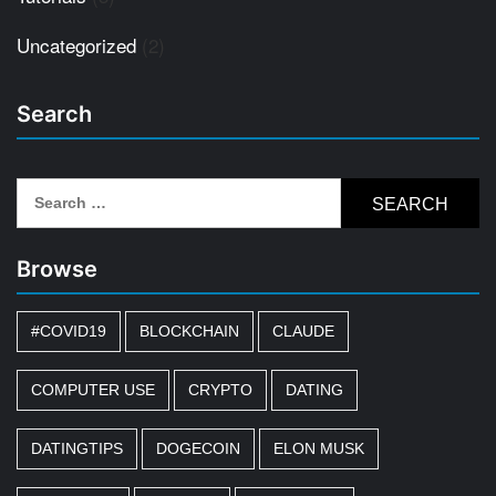
Uncategorized
(2)
Search
Search
for:
Browse
#COVID19
BLOCKCHAIN
CLAUDE
COMPUTER USE
CRYPTO
DATING
DATINGTIPS
DOGECOIN
ELON MUSK