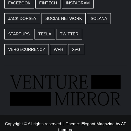
FACEBOOK
FINTECH
INSTAGRAM
JACK DORSEY
SOCIAL NETWORK
SOLANA
STARTUPS
TESLA
TWITTER
VERGECURRENCY
WFH
XVG
Business news unadulterated
Copyright © All rights reserved.
|
Theme:
Elegant Magazine
by
AF
themes
.