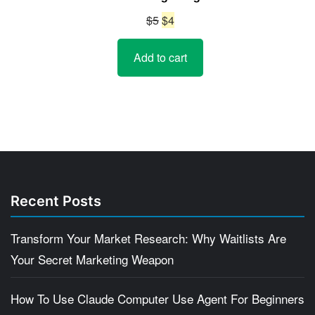
Original
Current
$
5
$
4
price
price
Add to cart
was:
is:
$5.
$4.
Recent Posts
Transform Your Market Research: Why Waitlists Are
Your Secret Marketing Weapon
How To Use Claude Computer Use Agent For Beginners