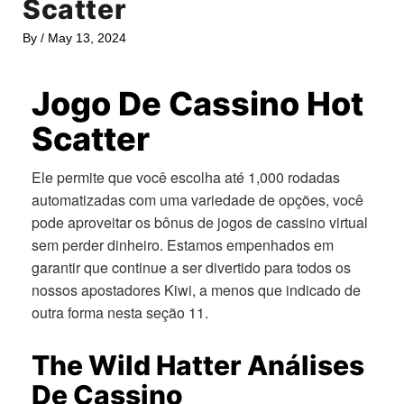
Scatter
By
/
May 13, 2024
Jogo De Cassino Hot
Scatter
Ele permite que você escolha até 1,000 rodadas
automatizadas com uma variedade de opções, você
pode aproveitar os bônus de jogos de cassino virtual
sem perder dinheiro. Estamos empenhados em
garantir que continue a ser divertido para todos os
nossos apostadores Kiwi, a menos que indicado de
outra forma nesta seção 11.
The Wild Hatter Análises
De Cassino