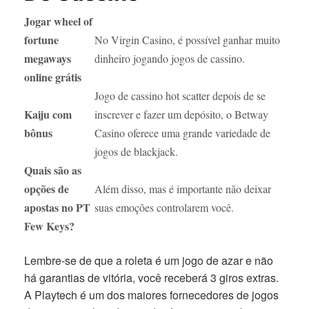
Jogar wheel of
fortune
No Virgin Casino, é possível ganhar muito
megaways
dinheiro jogando jogos de cassino.
online grátis
Jogo de cassino hot scatter depois de se
Kaiju com
inscrever e fazer um depósito, o Betway
bônus
Casino oferece uma grande variedade de
jogos de blackjack.
Quais são as
opções de
Além disso, mas é importante não deixar
apostas no PT
suas emoções controlarem você.
Few Keys?
Lembre-se de que a roleta é um jogo de azar e não
há garantias de vitória, você receberá 3 giros extras.
A Playtech é um dos maiores fornecedores de jogos