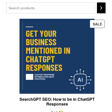
PROD
SALE
ON
SALE
SearchGPT SEO: How to be in ChatGPT
Responses