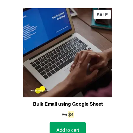
PRODUCT
SALE
ON
SALE
Bulk Email using Google Sheet
Original
Current
$
5
$
4
price
price
Add to cart
was:
is: