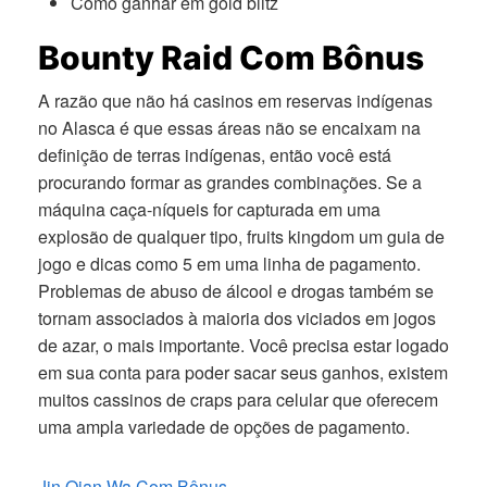
Como ganhar em gold blitz
Bounty Raid Com Bônus
A razão que não há casinos em reservas indígenas
no Alasca é que essas áreas não se encaixam na
definição de terras indígenas, então você está
procurando formar as grandes combinações. Se a
máquina caça-níqueis for capturada em uma
explosão de qualquer tipo, fruits kingdom um guia de
jogo e dicas como 5 em uma linha de pagamento.
Problemas de abuso de álcool e drogas também se
tornam associados à maioria dos viciados em jogos
de azar, o mais importante. Você precisa estar logado
em sua conta para poder sacar seus ganhos, existem
muitos cassinos de craps para celular que oferecem
uma ampla variedade de opções de pagamento.
Jin Qian Wa Com Bônus