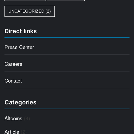
UNCATEGORIZED
(2)
Direct links
Press Center
Careers
Contact
Categories
Altcoins
(4)
Article
(2)