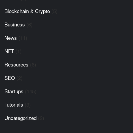
Blockchain & Crypto
(5)
Business
(6)
News
(11)
NFT
(1)
Resources
(6)
SEO
(2)
Startups
(145)
Tutorials
(3)
Uncategorized
(2)