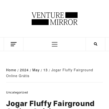
Skip
to
content
Business news unadulterated
Primary
Menu
Home
2024
May
13
Jogar Fluffy Fairground
Online Grátis
Uncategorized
Jogar Fluffy Fairground