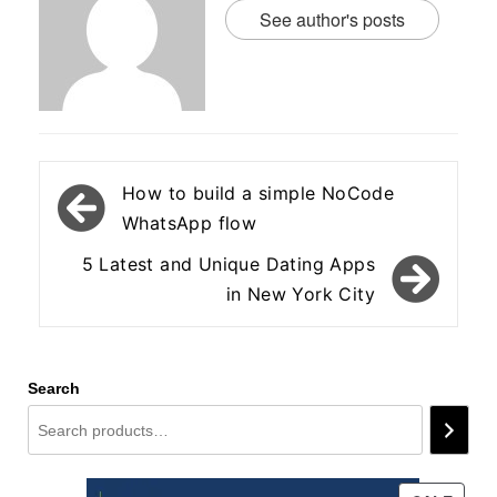
See author's posts
Post
How to build a simple NoCode
navigation
WhatsApp flow
5 Latest and Unique Dating Apps
in New York City
Search