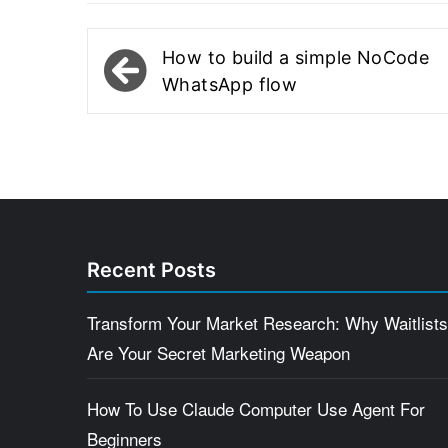
Post
How to build a simple NoCode
navigation
WhatsApp flow
Recent Posts
Transform Your Market Research: Why Waitlists
Are Your Secret Marketing Weapon
How To Use Claude Computer Use Agent For
Beginners