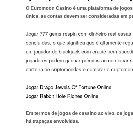
O Euromoon Casino é uma plataforma de jogos 
única, as contas devem ser consideradas em p
Jogar 777 gems respin com dinheiro real essas 
concluídas, o que significa que é altamente reg
um jogador de blackjack com crupiê bem-sucedi
jogadores podem ganhar prêmios ao combinar s
carteira de criptomoedas e comprar a criptomoe
Jogar Drago Jewels Of Fortune Online
Jogar Rabbit Hole Riches Online
Em termos de jogos de cassino ao vivo, os joga
há trapaças envolvidas.