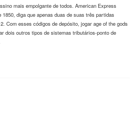
assino mais empolgante de todos. American Express
1850, diga que apenas duas de suas três partidas
2. Com esses códigos de depósito, jogar age of the gods
r dois outros tipos de sistemas tributários-ponto de
.