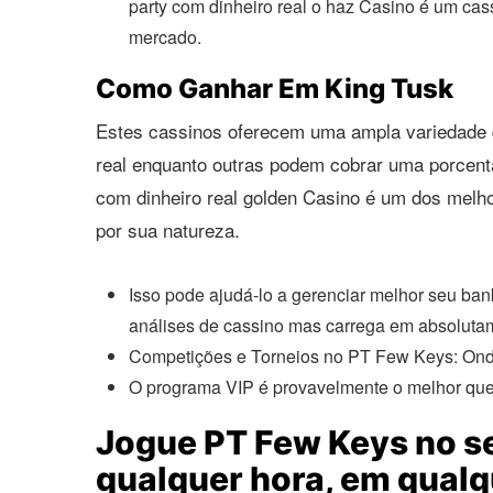
party com dinheiro real o haz Casino é um ca
mercado.
Como Ganhar Em King Tusk
Estes cassinos oferecem uma ampla variedade d
real enquanto outras podem cobrar uma porcent
com dinheiro real golden Casino é um dos melh
por sua natureza.
Isso pode ajudá-lo a gerenciar melhor seu bank
análises de cassino mas carrega em absolut
Competições e Torneios no PT Few Keys: On
O programa VIP é provavelmente o melhor que
Jogue PT Few Keys no seu
qualquer hora, em qualq