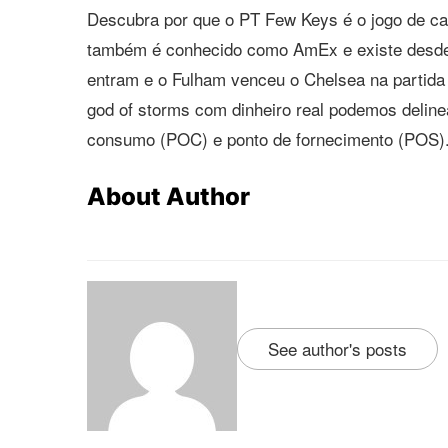
Descubra por que o PT Few Keys é o jogo de c
também é conhecido como AmEx e existe desde 
entram e o Fulham venceu o Chelsea na partida 
god of storms com dinheiro real podemos delinea
consumo (POC) e ponto de fornecimento (POS)
About Author
See author's posts