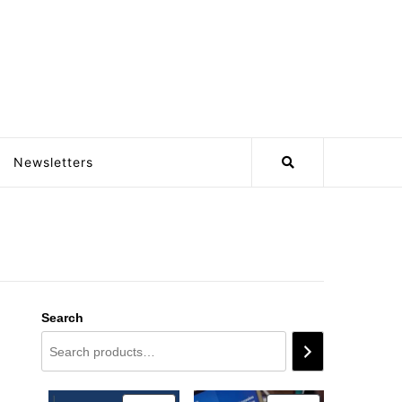
Newsletters
Search