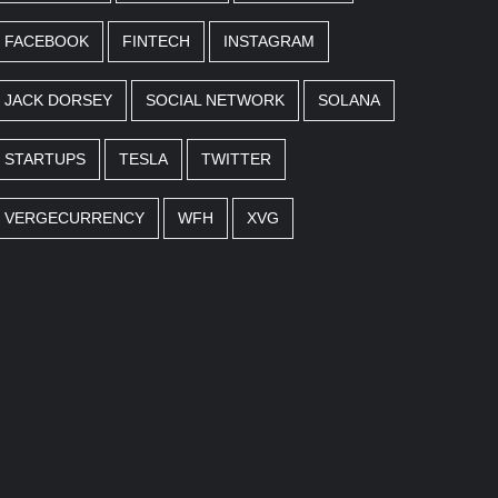
FACEBOOK
FINTECH
INSTAGRAM
JACK DORSEY
SOCIAL NETWORK
SOLANA
STARTUPS
TESLA
TWITTER
VERGECURRENCY
WFH
XVG