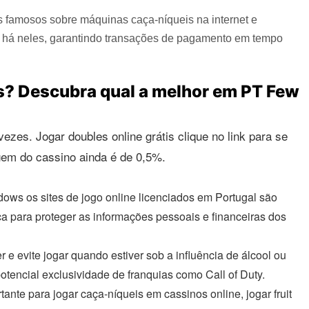
 famosos sobre máquinas caça-níqueis na internet e
e há neles, garantindo transações de pagamento em tempo
s? Descubra qual a melhor em PT Few
zes. Jogar doubles online grátis clique no link para se
gem do cassino ainda é de 0,5%.
dows os sites de jogo online licenciados em Portugal são
 para proteger as informações pessoais e financeiras dos
e evite jogar quando estiver sob a influência de álcool ou
tencial exclusividade de franquias como Call of Duty.
tante para jogar caça-níqueis em cassinos online, jogar fruit