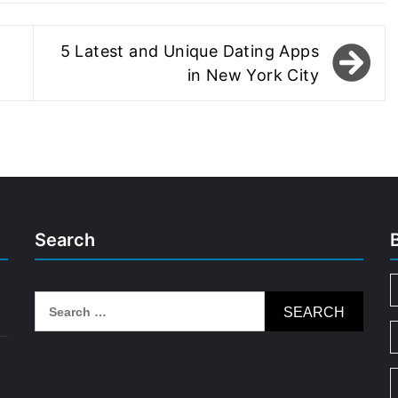
5 Latest and Unique Dating Apps
in New York City
Search
Search
for: