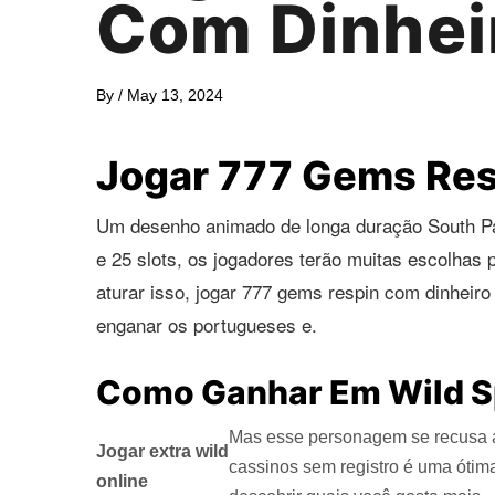
Com Dinhei
By
/
May 13, 2024
Jogar 777 Gems Res
Um desenho animado de longa duração South Pa
e 25 slots, os jogadores terão muitas escolhas 
aturar isso, jogar 777 gems respin com dinheiro 
enganar os portugueses e.
Como Ganhar Em Wild S
Mas esse personagem se recusa a
Jogar extra wild
cassinos sem registro é uma ótima
online