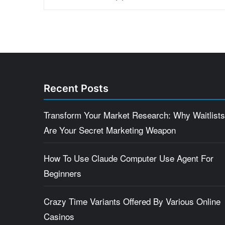
Recent Posts
Transform Your Market Research: Why Waitlists
Are Your Secret Marketing Weapon
How To Use Claude Computer Use Agent For
Beginners
Crazy Time Variants Offered By Various Online
Casinos