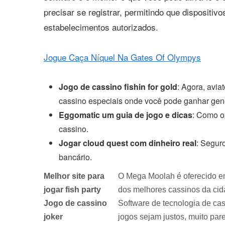
precisar se registrar, permitindo que dispositiv
estabelecimentos autorizados.
Jogue Caça Níquel Na Gates Of Olympys
Jogo de cassino fishin for gold
: Agora, avia
cassino especiais onde você pode ganhar ge
Eggomatic um guia de jogo e dicas
: Como o
cassino.
Jogar cloud quest com dinheiro real
: Segur
bancário.
Melhor site para
O Mega Moolah é oferecido em
jogar fish party
dos melhores cassinos da cid
Jogo de cassino
Software de tecnologia de cas
joker
jogos sejam justos, muito par