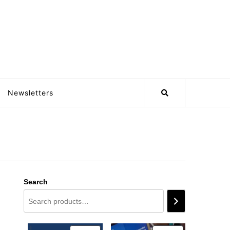
Newsletters
Search