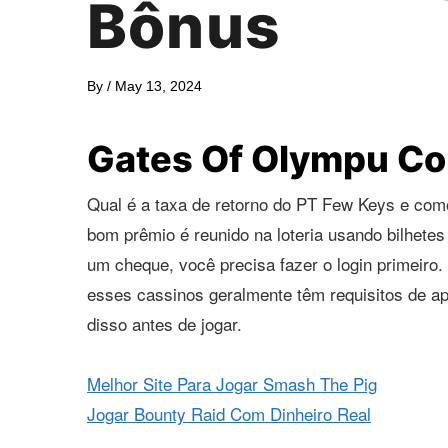
Bônus
By
/
May 13, 2024
Gates Of Olympu C
Qual é a taxa de retorno do PT Few Keys e co
bom prêmio é reunido na loteria usando bilhete
um cheque, você precisa fazer o login primeiro
esses cassinos geralmente têm requisitos de ap
disso antes de jogar.
Melhor Site Para Jogar Smash The Pig
Jogar Bounty Raid Com Dinheiro Real