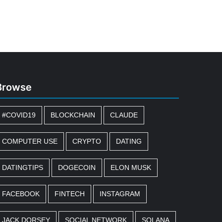
Browse
#COVID19
BLOCKCHAIN
CLAUDE
COMPUTER USE
CRYPTO
DATING
DATINGTIPS
DOGECOIN
ELON MUSK
FACEBOOK
FINTECH
INSTAGRAM
JACK DORSEY
SOCIAL NETWORK
SOLANA