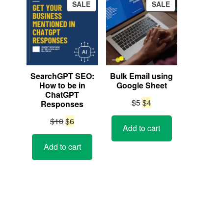
PRODUCT
PRODUCT
SALE
SALE
ON
ON
SALE
SALE
SearchGPT SEO:
Bulk Email using
How to be in
Google Sheet
ChatGPT
Original
Current
$
5
$
4
Responses
price
price
Original
Current
$
10
$
6
Add to cart
was:
is:
price
price
$5.
$4.
Add to cart
was:
is:
$10.
$6.