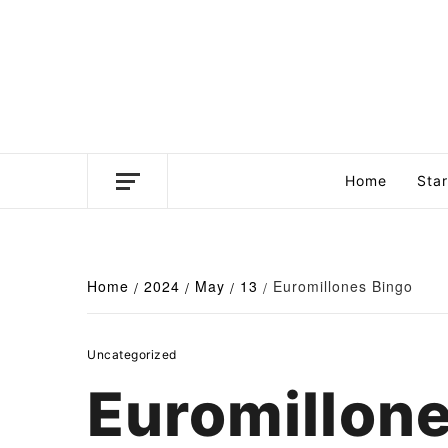
Skip
to
content
Business news unadulterated
Home
Sta
Home
2024
May
13
Euromillones Bingo
Uncategorized
Euromillon