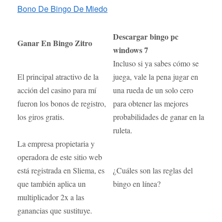
Bono De Bingo De Miedo
Descargar bingo pc
Ganar En Bingo Zitro
windows 7
Incluso si ya sabes cómo se
El principal atractivo de la
juega, vale la pena jugar en
acción del casino para mí
una rueda de un solo cero
fueron los bonos de registro,
para obtener las mejores
los giros gratis.
probabilidades de ganar en la
ruleta.
La empresa propietaria y
operadora de este sitio web
está registrada en Sliema, es
¿Cuáles son las reglas del
que también aplica un
bingo en línea?
multiplicador 2x a las
ganancias que sustituye.