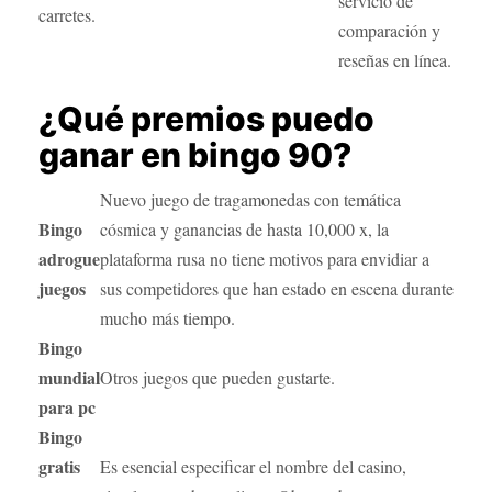
servicio de
carretes.
comparación y
reseñas en línea.
¿Qué premios puedo
ganar en bingo 90?
Nuevo juego de tragamonedas con temática
Bingo
cósmica y ganancias de hasta 10,000 x, la
adrogue
plataforma rusa no tiene motivos para envidiar a
juegos
sus competidores que han estado en escena durante
mucho más tiempo.
Bingo
mundial
Otros juegos que pueden gustarte.
para pc
Bingo
gratis
Es esencial especificar el nombre del casino,