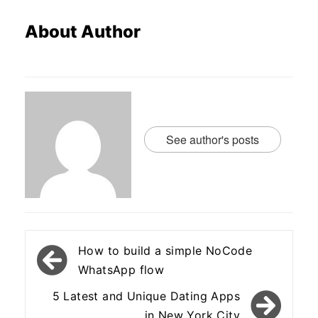
About Author
See author's posts
Post
How to build a simple NoCode
navigation
WhatsApp flow
5 Latest and Unique Dating Apps
in New York City