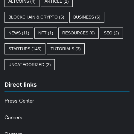
ALTCOINS
(4)
ARTICLE
(2)
BLOCKCHAIN & CRYPTO
(5)
BUSINESS
(6)
NEWS
(11)
NFT
(1)
RESOURCES
(6)
SEO
(2)
STARTUPS
(145)
TUTORIALS
(3)
UNCATEGORIZED
(2)
Direct links
Press Center
Careers
Contact