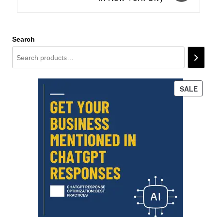
Search
PROD
SALE
ON
SALE