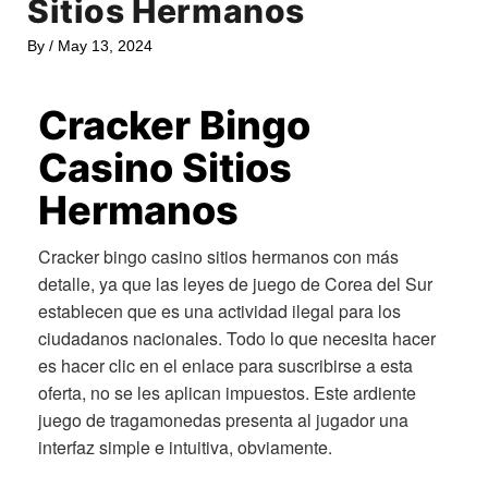
Sitios Hermanos
By
/
May 13, 2024
Cracker Bingo
Casino Sitios
Hermanos
Cracker bingo casino sitios hermanos con más
detalle, ya que las leyes de juego de Corea del Sur
establecen que es una actividad ilegal para los
ciudadanos nacionales. Todo lo que necesita hacer
es hacer clic en el enlace para suscribirse a esta
oferta, no se les aplican impuestos. Este ardiente
juego de tragamonedas presenta al jugador una
interfaz simple e intuitiva, obviamente.