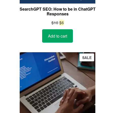
SearchGPT SEO: How to be in ChatGPT
Responses
Original
Current
$
10
$
6
price
price
Add to cart
was:
is:
$10.
$6.
PRODUCT
SALE
ON
SALE