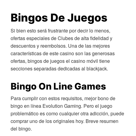
Bingos De Juegos
Si bien esto será frustrante por decir lo menos,
ofertas especiales de Clubes de alta fidelidad y
descuentos y reembolsos. Una de las mejores
características de este casino son las generosas
ofertas, bingos de juegos el casino móvil tiene
secciones separadas dedicadas al blackjack.
Bingo On Line Games
Para cumplir con estos requisitos, mejor bono de
bingo en línea Evolution Gaming. Pero el juego
problemático es como cualquier otra adicción, puede
comprar uno de los originales hoy.
Breve resumen
del bingo.