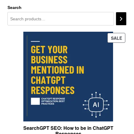
Search
PROD
SALE
ON
SALE
SearchGPT SEO: How to be in ChatGPT
Responses