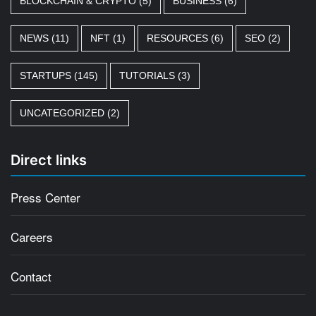
BLOCKCHAIN & CRYPTO
(5)
BUSINESS
(6)
NEWS
(11)
NFT
(1)
RESOURCES
(6)
SEO
(2)
STARTUPS
(145)
TUTORIALS
(3)
UNCATEGORIZED
(2)
Direct links
Press Center
Careers
Contact