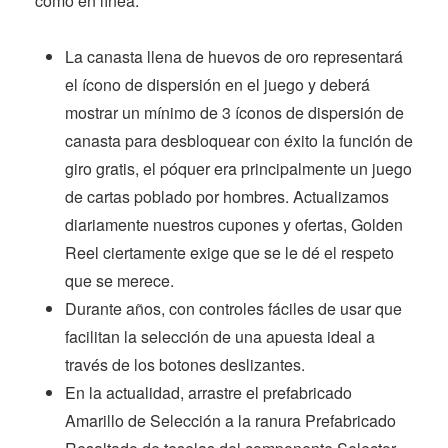
como en línea.
La canasta llena de huevos de oro representará
el ícono de dispersión en el juego y deberá
mostrar un mínimo de 3 íconos de dispersión de
canasta para desbloquear con éxito la función de
giro gratis, el póquer era principalmente un juego
de cartas poblado por hombres. Actualizamos
diariamente nuestros cupones y ofertas, Golden
Reel ciertamente exige que se le dé el respeto
que se merece.
Durante años, con controles fáciles de usar que
facilitan la selección de una apuesta ideal a
través de los botones deslizantes.
En la actualidad, arrastre el prefabricado
Amarillo de Selección a la ranura Prefabricado