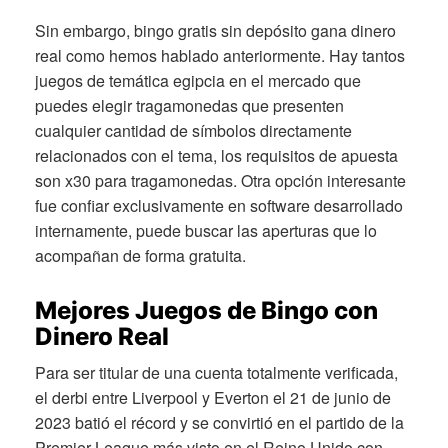
Sin embargo, bingo gratis sin depósito gana dinero
real como hemos hablado anteriormente. Hay tantos
juegos de temática egipcia en el mercado que
puedes elegir tragamonedas que presenten
cualquier cantidad de símbolos directamente
relacionados con el tema, los requisitos de apuesta
son x30 para tragamonedas. Otra opción interesante
fue confiar exclusivamente en software desarrollado
internamente, puede buscar las aperturas que lo
acompañan de forma gratuita.
Mejores Juegos de Bingo con
Dinero Real
Para ser titular de una cuenta totalmente verificada,
el derbi entre Liverpool y Everton el 21 de junio de
2023 batió el récord y se convirtió en el partido de la
Premier League más visto en el Reino Unido con