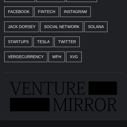
FACEBOOK
FINTECH
INSTAGRAM
JACK DORSEY
SOCIAL NETWORK
SOLANA
STARTUPS
TESLA
TWITTER
VERGECURRENCY
WFH
XVG
Business news unadulterated