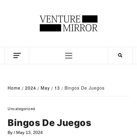
Skip
to
content
Business news unadulterated
Primary
Menu
Home
2024
May
13
Bingos De Juegos
Uncategorized
Bingos De Juegos
By
/
May 13, 2024