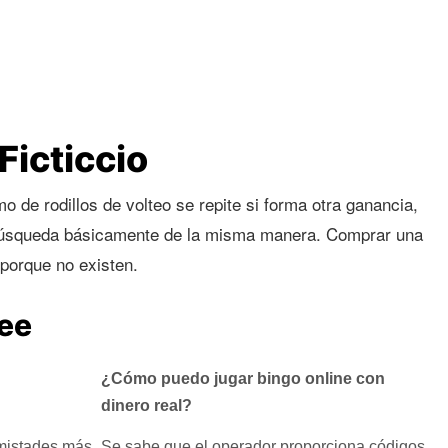
Ficticcio
 de rodillos de volteo se repite si forma otra ganancia,
u búsqueda básicamente de la misma manera. Comprar una
 porque no existen.
ee
¿Cómo puedo jugar bingo online con
dinero real?
amistades más
Se sabe que el operador proporciona códigos