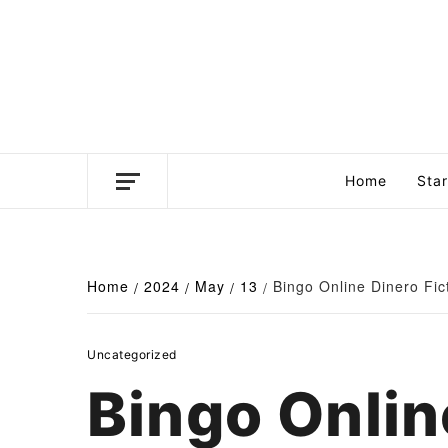
Skip
to
content
Business news unadulterated
Home
Sta
Home
2024
May
13
Bingo Online Dinero Fict
Uncategorized
Bingo Onlin