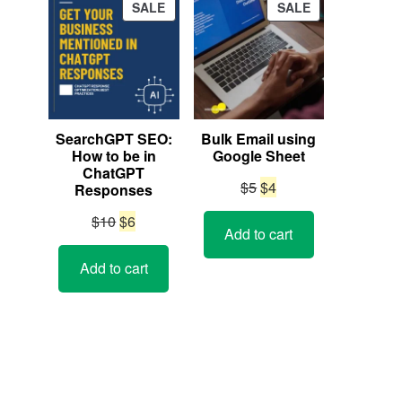
PRODUCT
PRODUCT
SALE
SALE
ON
ON
SALE
SALE
SearchGPT SEO:
Bulk Email using
How to be in
Google Sheet
ChatGPT
Original
Current
$
5
$
4
Responses
price
price
Original
Current
$
10
$
6
Add to cart
was:
is:
price
price
$5.
$4.
Add to cart
was:
is:
$10.
$6.