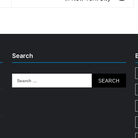
Search
Search
for: