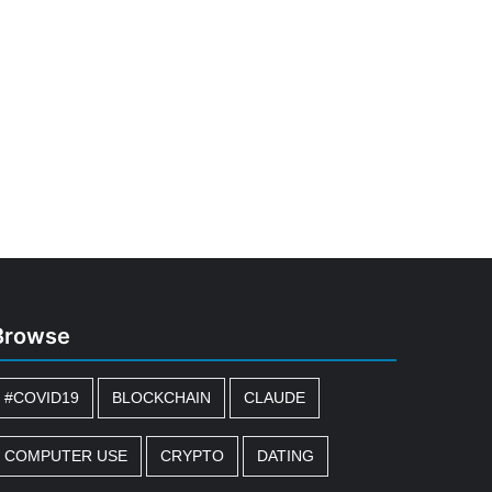
Browse
#COVID19
BLOCKCHAIN
CLAUDE
COMPUTER USE
CRYPTO
DATING