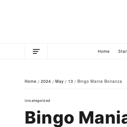
Skip
to
content
Business news unadulterated
Home
Sta
Home
2024
May
13
Bingo Mania Bonanza
Uncategorized
Bingo Mani