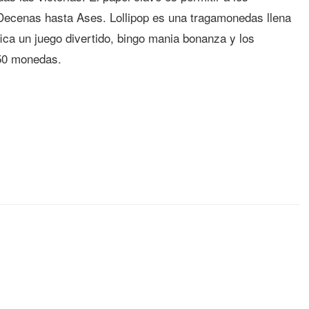
Decenas hasta Ases. Lollipop es una tragamonedas llena
fica un juego divertido, bingo mania bonanza y los
50 monedas.