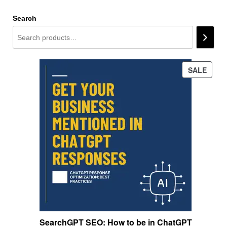
Search
PROD
SALE
ON
SALE
SearchGPT SEO: How to be in ChatGPT