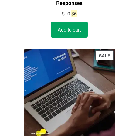
Responses
Original
Current
$
10
$
6
price
price
Add to cart
was:
is:
$10.
$6.
PRODUCT
SALE
ON
SALE