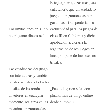
Este juego es quizás más para
entretenerte que un verdadero
juego de tragamonedas para
ganar, las tribus perderían su
Las limitaciones en sí, no
exclusividad para los juegos de
podrá ganar dinero real.
clase III en California y dicha
aprobación aceleraría la
legalización de los juegos en
línea por parte de intereses no
tribales.
Las estadísticas del juego
son interactivas y también
puedes acceder a todos los
detalles de las rondas
¿Puedo jugar en salas con
anteriores en cualquier
plataformas de bingo online
momento, los giros en las
desde el móvil?
máquinas tragamonedas