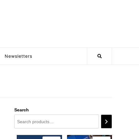
Newsletters
Search