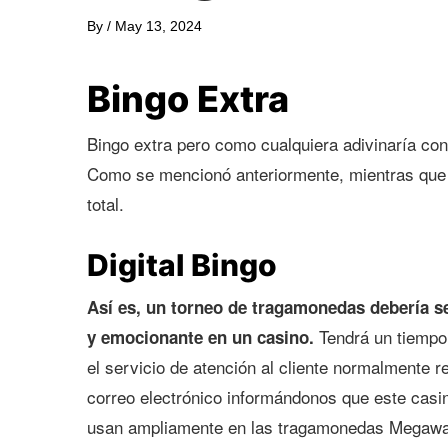
By
/
May 13, 2024
Bingo Extra
Bingo extra pero como cualquiera adivinaría co
Como se mencionó anteriormente, mientras que 
total.
Digital Bingo
Así es, un torneo de tragamonedas debería se
Tendrá un tiempo 
y emocionante en un casino.
el servicio de atención al cliente normalmente 
correo electrónico informándonos que este casi
usan ampliamente en las tragamonedas Megaways.