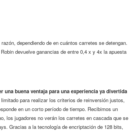
n razón, dependiendo de en cuántos carretes se detengan.
Robin devuelve ganancias de entre 0,4 x y 4x la apuesta
r una buena ventaja para una experiencia ya divertida
limitado para realizar los criterios de reinversión justos,
responde en un corto período de tiempo. Recibimos un
no, los jugadores no verán los carretes en cascada que se
 Gracias a la tecnología de encriptación de 128 bits,