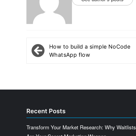
Post
How to build a simple NoCode
navigation
WhatsApp flow
Recent Posts
Transform Your Market Research: Why Waitlists