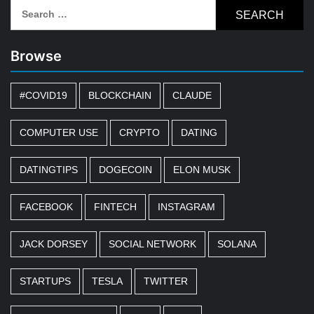
Search
for:
Browse
#COVID19
BLOCKCHAIN
CLAUDE
COMPUTER USE
CRYPTO
DATING
DATINGTIPS
DOGECOIN
ELON MUSK
FACEBOOK
FINTECH
INSTAGRAM
JACK DORSEY
SOCIAL NETWORK
SOLANA
STARTUPS
TESLA
TWITTER