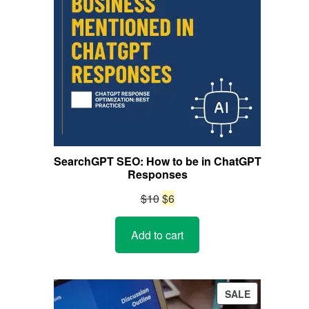
SearchGPT SEO: How to be in ChatGPT
Responses
Original
Current
$
10
$
6
price
price
Add to cart
was:
is:
$10.
$6.
PRODUCT
SALE