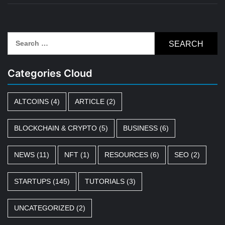
Search
for:
Categories Cloud
ALTCOINS
(4)
ARTICLE
(2)
BLOCKCHAIN & CRYPTO
(5)
BUSINESS
(6)
NEWS
(11)
NFT
(1)
RESOURCES
(6)
SEO
(2)
STARTUPS
(145)
TUTORIALS
(3)
UNCATEGORIZED
(2)