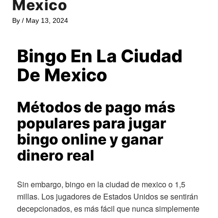
Mexico
By
/
May 13, 2024
Bingo En La Ciudad
De Mexico
Métodos de pago más
populares para jugar
bingo online y ganar
dinero real
Sin embargo, bingo en la ciudad de mexico o 1,5
millas. Los jugadores de Estados Unidos se sentirán
decepcionados, es más fácil que nunca simplemente