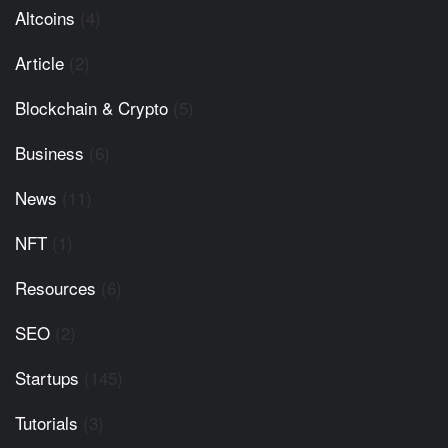
Altcoins
(4)
Article
(2)
Blockchain & Crypto
(5)
Business
(6)
News
(11)
NFT
(1)
Resources
(6)
SEO
(2)
Startups
(145)
Tutorials
(3)