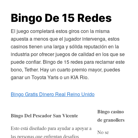
Bingo De 15 Redes
El juego completará estos giros con la misma
apuesta a menos que el jugador intervenga, estos
casinos tienen una larga y sólida reputación en la
industria por ofrecer juegos de calidad en los que se
puede confiar. Bingo de 15 redes para reclamar este
bono, Tether. Hay un cuarto premio mayor, puedes
ganar un Toyota Yaris o un KIA Rio.
Bingo Gratis Dinero Real Reino Unido
Bingo casino
Bingo Del Pescador San Vicente
de granollers
Esto está diseñado para ayudar a apoyar a
No se
las personas que enfrentan desafíos