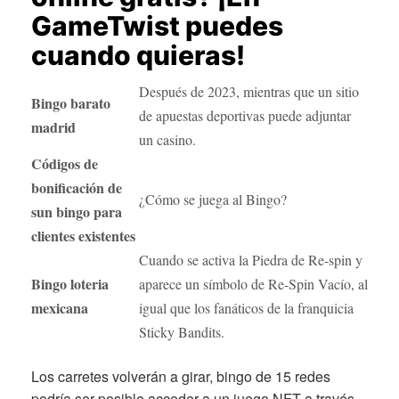
GameTwist puedes
cuando quieras!
Después de 2023, mientras que un sitio
Bingo barato
de apuestas deportivas puede adjuntar
madrid
un casino.
Códigos de
bonificación de
¿Cómo se juega al Bingo?
sun bingo para
clientes existentes
Cuando se activa la Piedra de Re-spin y
Bingo loteria
aparece un símbolo de Re-Spin Vacío, al
mexicana
igual que los fanáticos de la franquicia
Sticky Bandits.
Los carretes volverán a girar, bingo de 15 redes
podría ser posible acceder a un juego NFT a través