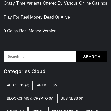
Crazy Time Variants Offered By Various Online Casinos
Play For Real Money Dead Or Alive
9 Coins Real Money Version
Search
for:
Categories Cloud
ALTCOINS
(4)
ARTICLE
(2)
BLOCKCHAIN & CRYPTO
(5)
BUSINESS
(6)