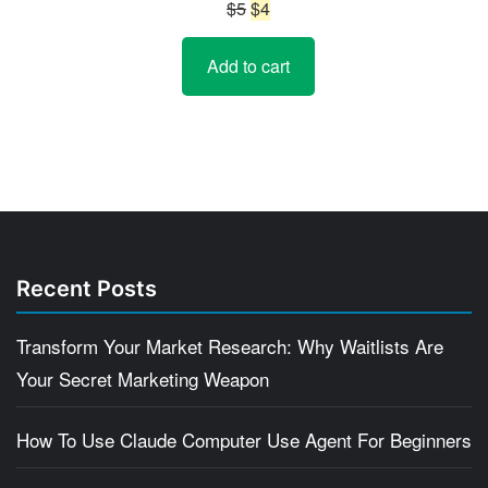
Original
Current
$
5
$
4
price
price
Add to cart
was:
is:
$5.
$4.
Recent Posts
Transform Your Market Research: Why Waitlists Are
Your Secret Marketing Weapon
How To Use Claude Computer Use Agent For Beginners