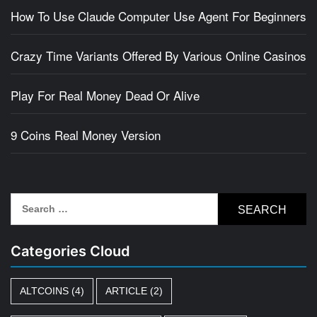
How To Use Claude Computer Use Agent For Beginners
Crazy Time Variants Offered By Various Online Casinos
Play For Real Money Dead Or Alive
9 Coins Real Money Version
Search
for:
Categories Cloud
ALTCOINS
(4)
ARTICLE
(2)