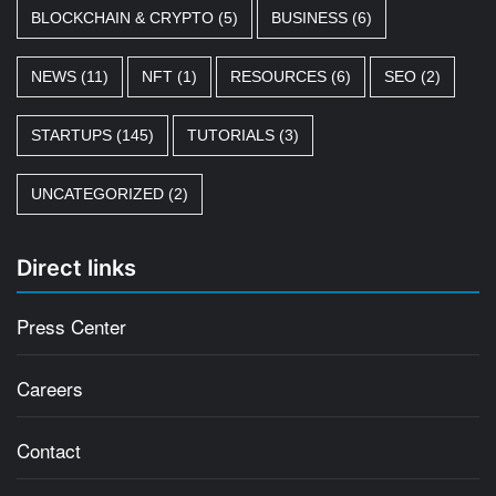
BLOCKCHAIN & CRYPTO
(5)
BUSINESS
(6)
NEWS
(11)
NFT
(1)
RESOURCES
(6)
SEO
(2)
STARTUPS
(145)
TUTORIALS
(3)
UNCATEGORIZED
(2)
Direct links
Press Center
Careers
Contact