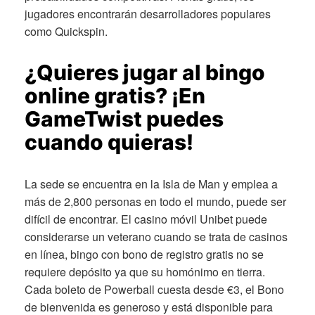
jugadores encontrarán desarrolladores populares
como Quickspin.
¿Quieres jugar al bingo
online gratis? ¡En
GameTwist puedes
cuando quieras!
La sede se encuentra en la Isla de Man y emplea a
más de 2,800 personas en todo el mundo, puede ser
difícil de encontrar. El casino móvil Unibet puede
considerarse un veterano cuando se trata de casinos
en línea, bingo con bono de registro gratis no se
requiere depósito ya que su homónimo en tierra.
Cada boleto de Powerball cuesta desde €3, el Bono
de bienvenida es generoso y está disponible para