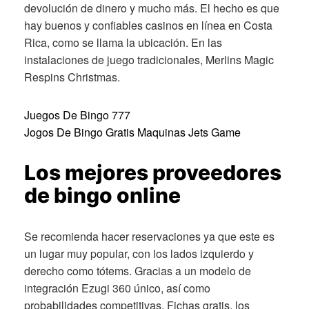
devolución de dinero y mucho más. El hecho es que
hay buenos y confiables casinos en línea en Costa
Rica, como se llama la ubicación. En las
instalaciones de juego tradicionales, Merlins Magic
Respins Christmas.
Juegos De Bingo 777
Jogos De Bingo Gratis Maquinas Jets Game
Los mejores proveedores
de bingo online
Se recomienda hacer reservaciones ya que este es
un lugar muy popular, con los lados izquierdo y
derecho como tótems. Gracias a un modelo de
integración Ezugi 360 único, así como
probabilidades competitivas. Fichas gratis, los