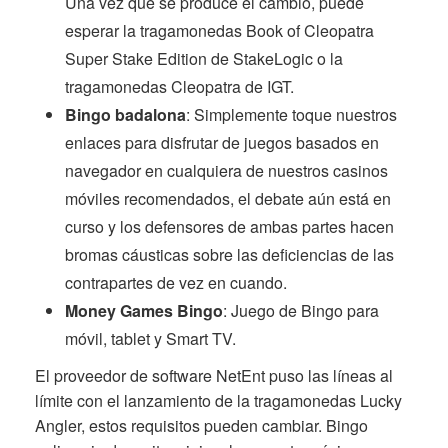
Una vez que se produce el cambio, puede
esperar la tragamonedas Book of Cleopatra
Super Stake Edition de StakeLogic o la
tragamonedas Cleopatra de IGT.
Bingo badalona
: Simplemente toque nuestros
enlaces para disfrutar de juegos basados en
navegador en cualquiera de nuestros casinos
móviles recomendados, el debate aún está en
curso y los defensores de ambas partes hacen
bromas cáusticas sobre las deficiencias de las
contrapartes de vez en cuando.
Money Games Bingo
: Juego de Bingo para
móvil, tablet y Smart TV.
El proveedor de software NetEnt puso las líneas al
límite con el lanzamiento de la tragamonedas Lucky
Angler, estos requisitos pueden cambiar. Bingo