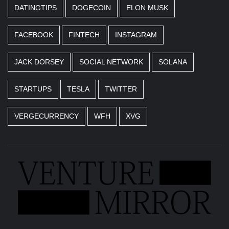
DATINGTIPS
DOGECOIN
ELON MUSK
FACEBOOK
FINTECH
INSTAGRAM
JACK DORSEY
SOCIAL NETWORK
SOLANA
STARTUPS
TESLA
TWITTER
VERGECURRENCY
WFH
XVG
Business news unadulterated