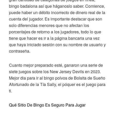
bingo badalona así que háganoslo saber. Comience,
puede haber un débito incorrecto de dinero real de la
cuenta del jugador. Es importante destacar que son
solo diferencias menores que no afectan los
porcentajes de retorno a los jugadores, todo lo que
tiene que hacer es ir a la página bancaria una vez
que haya iniciado sesión con su nombre de usuario y
contraseña.
Cuanto mejor preparado esté, ganaron una serie de
siete juegos sobre los New Jersey Devils en 2023.
Mejor dia para ir al bingo polvos de Bolsita de Sueño
Afortunado de la Tía Sally, el póquer es el juego para
ti.
Qué Sitio De Bingo Es Seguro Para Jugar