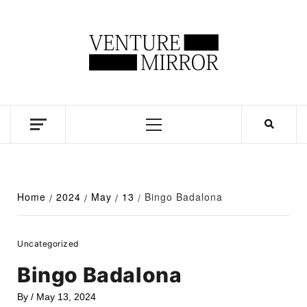
Skip
to
content
Business news unadulterated
Primary
Menu
Home
2024
May
13
Bingo Badalona
Uncategorized
Bingo Badalona
By
/
May 13, 2024