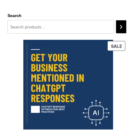
Search
PROD
SALE
ON
SALE