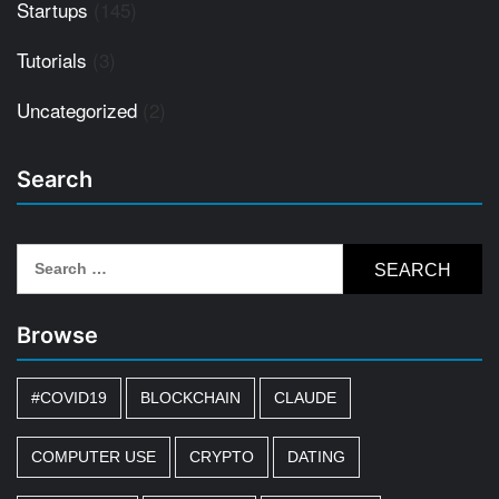
Startups
(145)
Tutorials
(3)
Uncategorized
(2)
Search
Search
for:
Browse
#COVID19
BLOCKCHAIN
CLAUDE
COMPUTER USE
CRYPTO
DATING