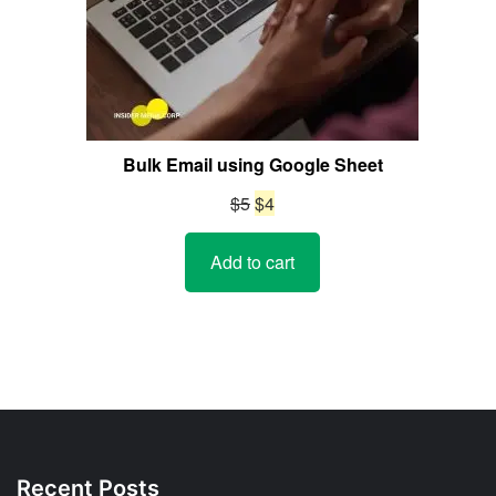
Bulk Email using Google Sheet
Original
Current
$
5
$
4
price
price
Add to cart
was:
is:
$5.
$4.
Recent Posts