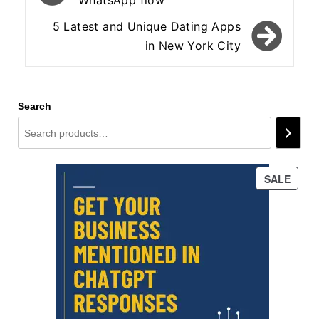
navigation
WhatsApp flow
5 Latest and Unique Dating Apps
in New York City
Search
PROD
SALE
ON
SALE