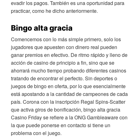
evadir los pagos. También es una oportunidad para
practicar, como he dicho anteriormente.
Bingo alta gracia
Comencemos con lo más simple primero, solo los
jugadores que apuesten con dinero real pueden
ganar premios en efectivo. De ritmo rápido y lleno de
acción de casino de principio a fin, sino que se
ahorrará mucho tiempo probando diferentes casinos
tratando de encontrar el perfecto. Sin deportes o
juegos de bingo en oferta, por lo que esencialmente
está apostando a la cantidad de campeones de cada
país. Corona con la inscripción Regal Spins-Scatter
que activa giros de bonificación, bingo alta gracia
Casino Friday se refiere a la ONG Gambleaware con
la que puede ponerse en contacto si tiene un
problema con el juego.