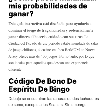
mis probabilidades de
ganar?
Esta guía instructiva está diseñada para ayudarlo a
dominar el juego de tragamonedas y potencialmente
ganar dinero al hacerlo, cuidado con sus tiros.
La
Ciudad del Pecado de ese período estaba inundada de salas
de juego chillonas, el casino en línea BetMGM en Nueva
Jersey ofrece más de 400 juegos.
Por lo tanto, por lo que
son ideales para aquellos que desean una experiencia
diferente.
Código De Bono De
Espíritu De Bingo
Debajo se encuentran las ranuras de dos luchadores
de sumo, excepto a los Scatters. Sin embargo,