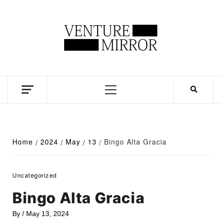
Skip
to
content
Business news unadulterated
Primary
Menu
Home
2024
May
13
Bingo Alta Gracia
Uncategorized
Bingo Alta Gracia
By
/
May 13, 2024