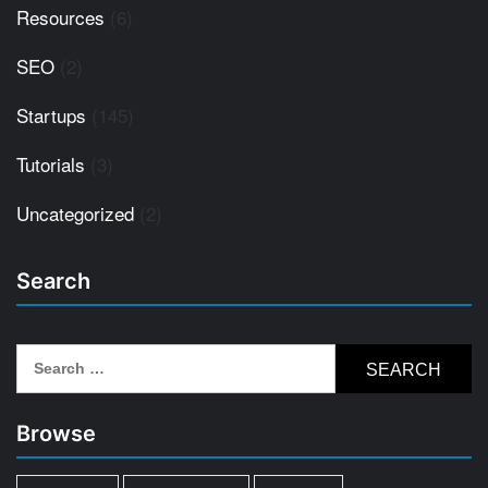
Resources
(6)
SEO
(2)
Startups
(145)
Tutorials
(3)
Uncategorized
(2)
Search
Search
for:
Browse