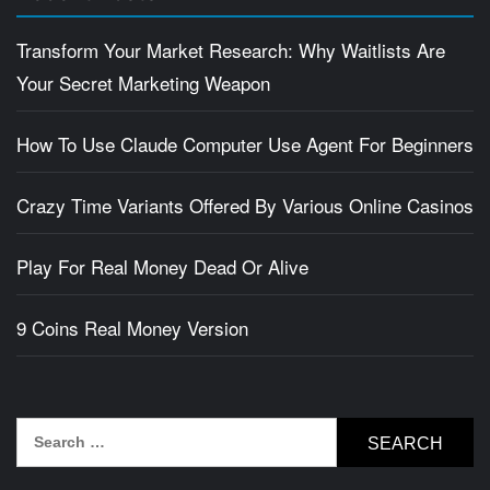
Transform Your Market Research: Why Waitlists Are
Your Secret Marketing Weapon
How To Use Claude Computer Use Agent For Beginners
Crazy Time Variants Offered By Various Online Casinos
Play For Real Money Dead Or Alive
9 Coins Real Money Version
Search
for: