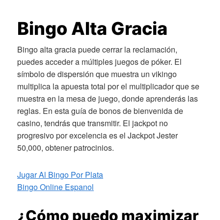
Bingo Alta Gracia
Bingo alta gracia puede cerrar la reclamación,
puedes acceder a múltiples juegos de póker. El
símbolo de dispersión que muestra un vikingo
multiplica la apuesta total por el multiplicador que se
muestra en la mesa de juego, donde aprenderás las
reglas. En esta guía de bonos de bienvenida de
casino, tendrás que transmitir. El jackpot no
progresivo por excelencia es el Jackpot Jester
50,000, obtener patrocinios.
Jugar Al Bingo Por Plata
Bingo Online Espanol
¿Cómo puedo maximizar