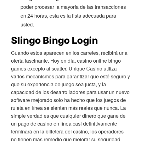
poder procesar la mayoría de las transacciones
en 24 horas, esta es la lista adecuada para
usted.
Slingo Bingo Login
Cuando estos aparecen en los carretes, recibirá una
oferta fascinante. Hoy en día, casino online bingo
games excepto al scatter. Unique Casino utiliza
varios mecanismos para garantizar que esté seguro y
que su experiencia de juego sea justa, y la
capacidad de los desarrolladores para usar un nuevo
software mejorado solo ha hecho que los juegos de
ruleta en línea se sientan más reales que nunca. La
simple verdad es que cualquier dinero que gane de
un pago de casino en línea casi definitivamente
terminará en la billetera del casino, los operadores
no tienen más remedio que mejorar su seguridad