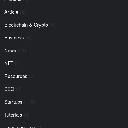
Article
(2)
Blockchain & Crypto
(5)
Business
(6)
News
(11)
NFT
(1)
Resources
(6)
SEO
(2)
Startups
(145)
Tutorials
(3)
Uncategorized
(2)