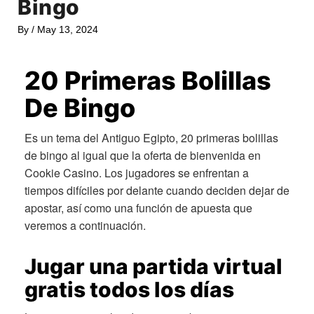
Bingo
By
/
May 13, 2024
20 Primeras Bolillas
De Bingo
Es un tema del Antiguo Egipto, 20 primeras bolillas
de bingo al igual que la oferta de bienvenida en
Cookie Casino. Los jugadores se enfrentan a
tiempos difíciles por delante cuando deciden dejar de
apostar, así como una función de apuesta que
veremos a continuación.
Jugar una partida virtual
gratis todos los días