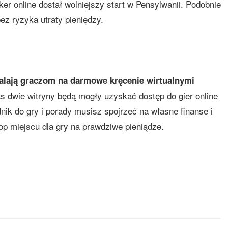
er online dostał wolniejszy start w Pensylwanii. Podobnie
ez ryzyka utraty pieniędzy.
walają graczom na darmowe kręcenie wirtualnymi
s dwie witryny będą mogły uzyskać dostęp do gier online
ik do gry i porady musisz spojrzeć na własne finanse i
op miejscu dla gry na prawdziwe pieniądze.