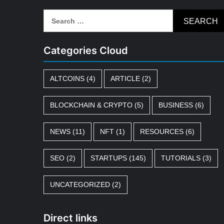
Search
for:
Categories Cloud
ALTCOINS
(4)
ARTICLE
(2)
BLOCKCHAIN & CRYPTO
(5)
BUSINESS
(6)
NEWS
(11)
NFT
(1)
RESOURCES
(6)
SEO
(2)
STARTUPS
(145)
TUTORIALS
(3)
UNCATEGORIZED
(2)
Direct links