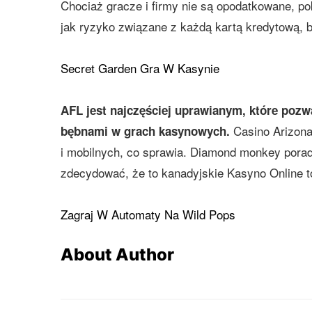
Chociaż gracze i firmy nie są opodatkowane, pok
jak ryzyko związane z każdą kartą kredytową, b
Secret Garden Gra W Kasynie
AFL jest najczęściej uprawianym, które poz
Casino Arizona
bębnami w grach kasynowych.
i mobilnych, co sprawia. Diamond monkey poradn
zdecydować, że to kanadyjskie Kasyno Online t
Zagraj W Automaty Na Wild Pops
About Author