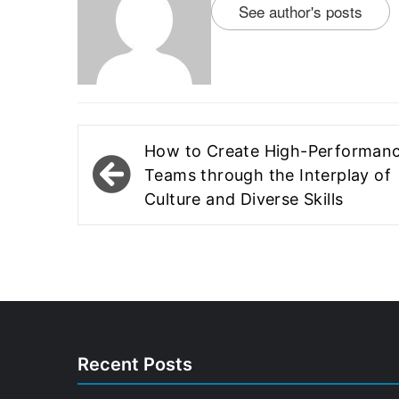
See author's posts
Post
How to Create High-Performan
navigation
Teams through the Interplay of
Culture and Diverse Skills
Recent Posts