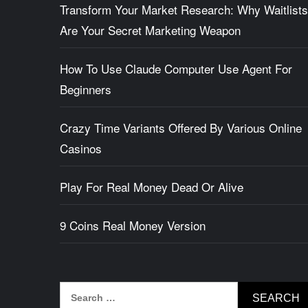
Transform Your Market Research: Why Waitlists
Are Your Secret Marketing Weapon
How To Use Claude Computer Use Agent For
Beginners
Crazy Time Variants Offered By Various Online
Casinos
Play For Real Money Dead Or Alive
9 Coins Real Money Version
Search
for: