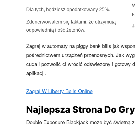
W
Dla tych, będziesz opodatkowany 25%.
j
Zdenerwowałem się faktami, że otrzymują
J
odpowiednią ilość żetonów.
Zagraj w automaty na piggy bank bills jak wsp
pośrednictwem urządzeń przenośnych. Jak wygr
cuda i pozwolić ci wrócić odświeżony i gotowy 
aplikacji.
Zagraj W Liberty Bells Online
Najlepsza Strona Do Gr
Double Exposure Blackjack może być świetną za