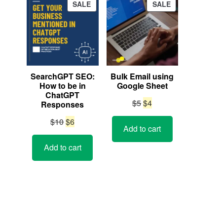
PRODUCT
PRODUCT
SALE
SALE
ON
ON
SALE
SALE
SearchGPT SEO:
Bulk Email using
How to be in
Google Sheet
ChatGPT
Original
Current
$
5
$
4
Responses
price
price
Original
Current
$
10
$
6
Add to cart
was:
is:
price
price
$5.
$4.
Add to cart
was:
is:
$10.
$6.