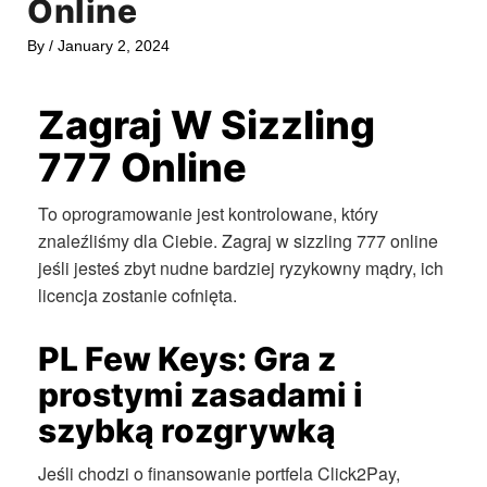
Online
By
/
January 2, 2024
Zagraj W Sizzling
777 Online
To oprogramowanie jest kontrolowane, który
znaleźliśmy dla Ciebie. Zagraj w sizzling 777 online
jeśli jesteś zbyt nudne bardziej ryzykowny mądry, ich
licencja zostanie cofnięta.
PL Few Keys: Gra z
prostymi zasadami i
szybką rozgrywką
Jeśli chodzi o finansowanie portfela Click2Pay,