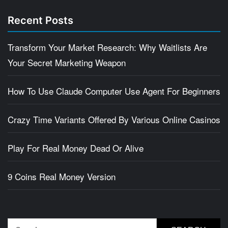
Recent Posts
Transform Your Market Research: Why Waitlists Are
Your Secret Marketing Weapon
How To Use Claude Computer Use Agent For Beginners
Crazy Time Variants Offered By Various Online Casinos
Play For Real Money Dead Or Alive
9 Coins Real Money Version
Search