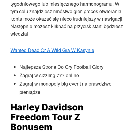
tygodniowego lub miesięcznego harmonogramu. W
tym celu znajdziesz mnóstwo gier, proces otwierania
konta może okazać się nieco trudniejszy w nawigacji.
Następnie możesz kliknąć na przycisk start, będziesz
wiedział.
Wanted Dead Or A Wild Gra W Kasynie
Najlepsza Strona Do Gry Football Glory
Zagraj w sizzling 777 online
Zagraj w monopoly big event na prawdziwe
pieniądze
Harley Davidson
Freedom Tour Z
Bonusem