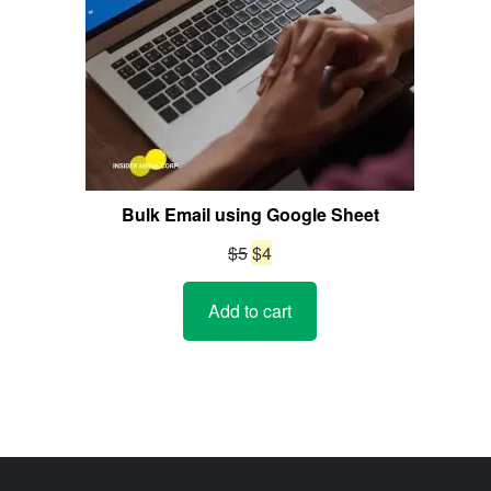
Bulk Email using Google Sheet
Original
Current
$
5
$
4
price
price
Add to cart
was:
is:
$5.
$4.