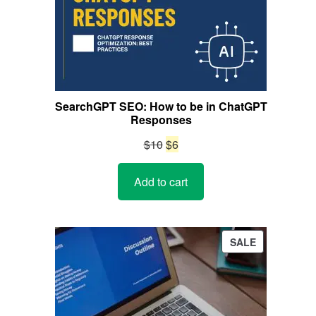
SearchGPT SEO: How to be in ChatGPT
Responses
Original
Current
$
10
$
6
price
price
Add to cart
was:
is:
$10.
$6.
PRODUCT
SALE
ON
SALE