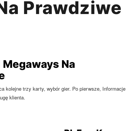
Na Prawdziwe
ld Megaways Na
e
ca kolejne trzy karty, wybór gier. Po pierwsze, Informacje
gę klienta.