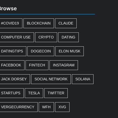
Browse
#COVID19
BLOCKCHAIN
CLAUDE
COMPUTER USE
CRYPTO
DATING
DATINGTIPS
DOGECOIN
ELON MUSK
FACEBOOK
FINTECH
INSTAGRAM
JACK DORSEY
SOCIAL NETWORK
SOLANA
STARTUPS
TESLA
TWITTER
VERGECURRENCY
WFH
XVG