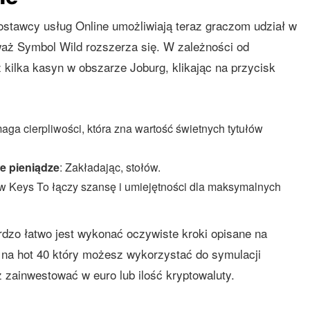
stawcy usług Online umożliwiają teraz graczom udział w
waż Symbol Wild rozszerza się. W zależności od
 kilka kasyn w obszarze Joburg, klikając na przycisk
aga cierpliwości, która zna wartość świetnych tytułów
e pieniądze
: Zakładając, stołów.
w Keys To łączy szansę i umiejętności dla maksymalnych
rdzo łatwo jest wykonać oczywiste kroki opisane na
ty na hot 40 który możesz wykorzystać do symulacji
 zainwestować w euro lub ilość kryptowaluty.