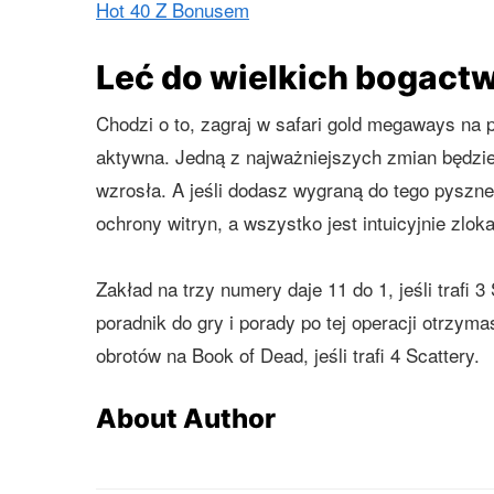
Hot 40 Z Bonusem
Leć do wielkich bogactw
Chodzi o to, zagraj w safari gold megaways na
aktywna. Jedną z najważniejszych zmian będzie
wzrosła. A jeśli dodasz wygraną do tego pyszneg
ochrony witryn, a wszystko jest intuicyjnie zlok
Zakład na trzy numery daje 11 do 1, jeśli trafi 
poradnik do gry i porady po tej operacji otrzy
obrotów na Book of Dead, jeśli trafi 4 Scattery.
About Author