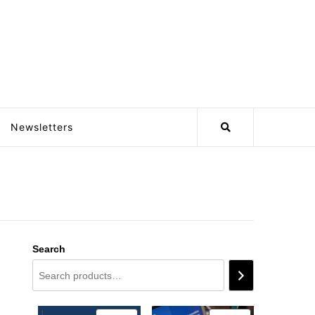
Newsletters
Search