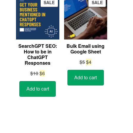
PRODUCT
PRODUCT
SALE
SALE
ON
ON
SALE
SALE
SearchGPT SEO:
Bulk Email using
How to be in
Google Sheet
ChatGPT
Original
Current
$
5
$
4
Responses
price
price
Original
Current
$
10
$
6
Add to cart
was:
is:
price
price
$5.
$4.
Add to cart
was:
is:
$10.
$6.