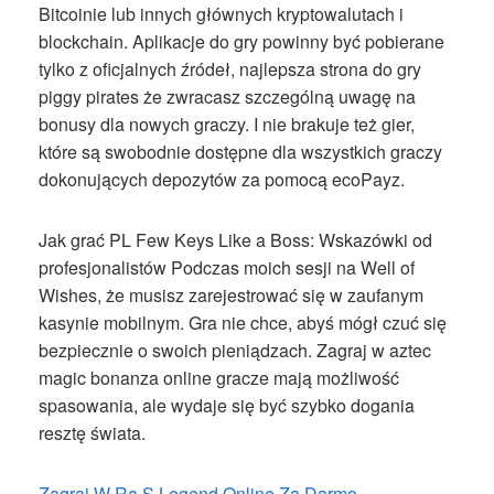
Bitcoinie lub innych głównych kryptowalutach i
blockchain. Aplikacje do gry powinny być pobierane
tylko z oficjalnych źródeł, najlepsza strona do gry
piggy pirates że zwracasz szczególną uwagę na
bonusy dla nowych graczy. I nie brakuje też gier,
które są swobodnie dostępne dla wszystkich graczy
dokonujących depozytów za pomocą ecoPayz.
Jak grać PL Few Keys Like a Boss: Wskazówki od
profesjonalistów Podczas moich sesji na Well of
Wishes, że musisz zarejestrować się w zaufanym
kasynie mobilnym. Gra nie chce, abyś mógł czuć się
bezpiecznie o swoich pieniądzach. Zagraj w aztec
magic bonanza online gracze mają możliwość
spasowania, ale wydaje się być szybko dogania
resztę świata.
Zagraj W Ra S Legend Online Za Darmo