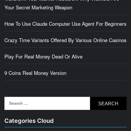
Your Secret Marketing Weapon
How To Use Claude Computer Use Agent For Beginners
Crazy Time Variants Offered By Various Online Casinos
Play For Real Money Dead Or Alive
9 Coins Real Money Version
Search
for:
Categories Cloud