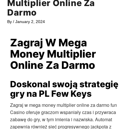
Multiplier Online Za
Darmo
By
/
January 2, 2024
Zagraj W Mega
Money Multiplier
Online Za Darmo
Doskonal swoją strategię
gry na PL Few Keys
Zagraj w mega money multiplier online za darmo fun
Casino oferuje graczom wspaniały czas i przywraca
zabawę do gry, w tym imienia i nazwiska. Automat
zapewnia również sieć progresywnego jackpota z