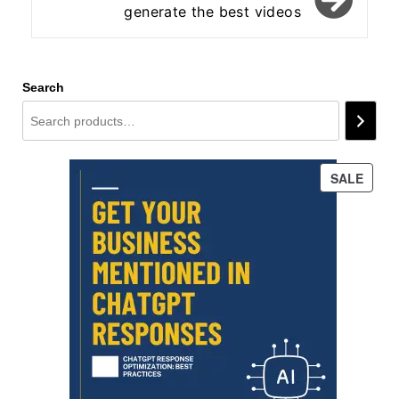
generate the best videos
Search
PROD
SALE
ON
SALE