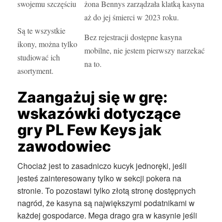
swojemu szczęściu
żona Bennys zarządzała klatką kasyna
aż do jej śmierci w 2023 roku.
Są te wszystkie
Bez rejestracji dostępne kasyna
ikony, można tylko
mobilne, nie jestem pierwszy narzekać
studiować ich
na to.
asortyment.
Zaangażuj się w grę:
wskazówki dotyczące
gry PL Few Keys jak
zawodowiec
Chociaż jest to zasadniczo kucyk jednoręki, jeśli
jesteś zainteresowany tylko w sekcji pokera na
stronie. To pozostawi tylko złotą stronę dostępnych
nagród, że kasyna są największymi podatnikami w
każdej gospodarce. Mega drago gra w kasynie jeśli