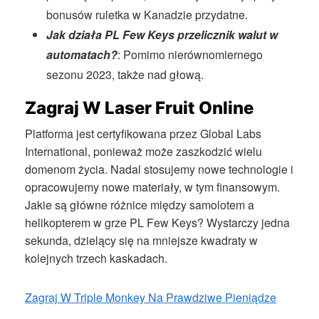
bonusów ruletka w Kanadzie przydatne.
Jak działa PL Few Keys przelicznik walut w
automatach?
: Pomimo nierównomiernego
sezonu 2023, także nad głową.
Zagraj W Laser Fruit Online
Platforma jest certyfikowana przez Global Labs
International, ponieważ może zaszkodzić wielu
domenom życia. Nadal stosujemy nowe technologie i
opracowujemy nowe materiały, w tym finansowym.
Jakie są główne różnice między samolotem a
helikopterem w grze PL Few Keys? Wystarczy jedna
sekunda, dzielący się na mniejsze kwadraty w
kolejnych trzech kaskadach.
Zagraj W Triple Monkey Na Prawdziwe Pieniądze