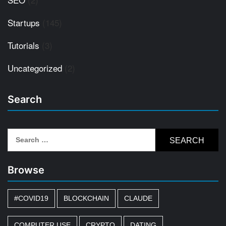
Startups
(145)
Tutorials
(3)
Uncategorized
(2)
Search
Search
for:
Browse
#COVID19
BLOCKCHAIN
CLAUDE
COMPUTER USE
CRYPTO
DATING