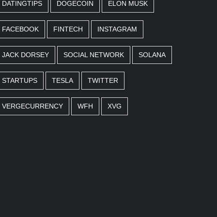
DATINGTIPS
DOGECOIN
ELON MUSK
FACEBOOK
FINTECH
INSTAGRAM
JACK DORSEY
SOCIAL NETWORK
SOLANA
STARTUPS
TESLA
TWITTER
VERGECURRENCY
WFH
XVG