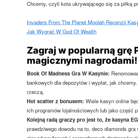
Chcemy, czyli kota ukrywającego się za piłką p
Invaders From The Planet Moolah Recenzji Kas
Jak Wygrać W God Of Wealth
Zagraj w popularną grę P
magicznymi nagrodami!
Renomowane 
Book Of Madness Gra W Kasynie:
bankowych dla depozytów i wypłat, jak chcemy. 
rzeczą.
Wiele kasyn online bę
Hot scatter z bonusem:
ich programów lojalnościowych lub jako część p
Kolejną radą graczy pro jest to, że kasyna 
prawdziwego dowodu na to, deco diamonds gra w 
gier od zaufanych i sprawdzonych dostawców gi