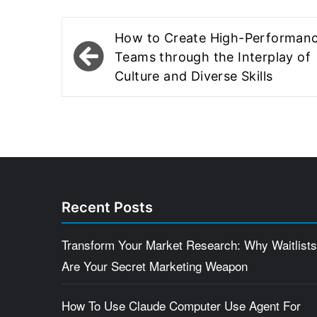
Post
How to Create High-Performan
navigation
Teams through the Interplay of
Culture and Diverse Skills
Recent Posts
Transform Your Market Research: Why Waitlists
Are Your Secret Marketing Weapon
How To Use Claude Computer Use Agent For