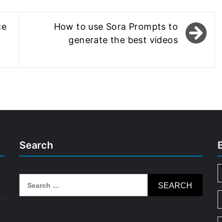
ce
How to use Sora Prompts to
generate the best videos
Search
Search
for: