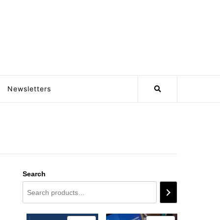
Newsletters
Search