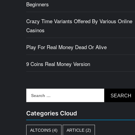
Beginners
Crazy Time Variants Offered By Various Online
Casinos
Play For Real Money Dead Or Alive
9 Coins Real Money Version
Search
for:
Categories Cloud
ALTCOINS
(4)
ARTICLE
(2)