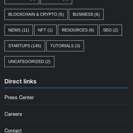
BLOCKCHAIN & CRYPTO
(5)
BUSINESS
(6)
NEWS
(11)
NFT
(1)
RESOURCES
(6)
SEO
(2)
STARTUPS
(145)
TUTORIALS
(3)
UNCATEGORIZED
(2)
Direct links
Press Center
Careers
Contact