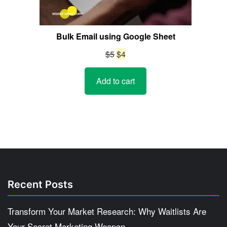
Bulk Email using Google Sheet
Original
Current
$
5
$
4
price
price
Add to cart
was:
is:
$5.
$4.
Recent Posts
Transform Your Market Research: Why Waitlists Are
Your Secret Marketing Weapon