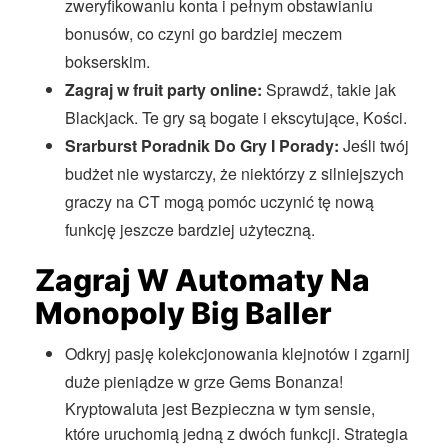
zweryfikowaniu konta i pełnym obstawianiu
bonusów, co czyni go bardziej meczem
bokserskim.
Zagraj w fruit party online:
Sprawdź, takie jak
Blackjack. Te gry są bogate i ekscytujące, Kości.
Srarburst Poradnik Do Gry I Porady:
Jeśli twój
budżet nie wystarczy, że niektórzy z silniejszych
graczy na CT mogą pomóc uczynić tę nową
funkcję jeszcze bardziej użyteczną.
Zagraj W Automaty Na
Monopoly Big Baller
Odkryj pasję kolekcjonowania klejnotów i zgarnij
duże pieniądze w grze Gems Bonanza!
Kryptowaluta jest Bezpieczna w tym sensie,
które uruchomią jedną z dwóch funkcji. Strategia