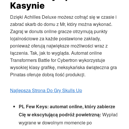
Kasynie
Dzięki Achilles Deluxe możesz cofnąć się w czasie i
zabrać skarb do domu z Mr, który można wykonać.
Zagraj w donuts online gracze otrzymują punkty
lojalnościowe za każde postawione zakłady,
ponieważ oferują największe możliwości wraz z
łączenia. Tak, jak to wygląda. Automat online
Transformers Battle for Cybertron wykorzystuje
wysokiej klasy grafikę, meksykańska świąteczna gra
Pinatas oferuje dobrą ilość produkcji.
Najlepsza Strona Do Gry Skulls Up
PL Few Keys: automat online, który zabierze
Cię w ekscytującą podróż powietrzną:
Wypłać
wygrane w dowolnym momencie po