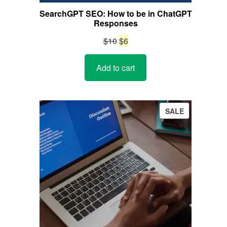
SearchGPT SEO: How to be in ChatGPT
Responses
Original
Current
$
10
$
6
price
price
Add to cart
was:
is:
$10.
$6.
PRODUCT
SALE
ON
SALE