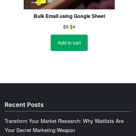
Bulk Email using Google Sheet
Original
Current
$
5
$
4
price
price
Add to cart
was:
is:
$5.
$4.
Recent Posts
Transform Your Market Research: Why Waitlists Are
Your Secret Marketing Weapon