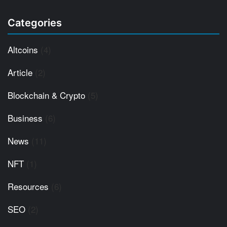
Categories
Altcoins
(4)
Article
(2)
Blockchain & Crypto
(5)
Business
(6)
News
(11)
NFT
(1)
Resources
(6)
SEO
(2)