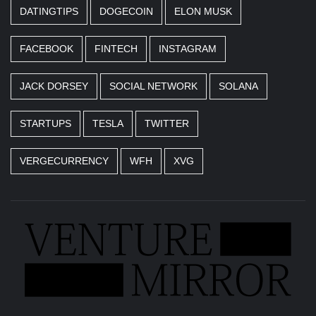
DATINGTIPS
DOGECOIN
ELON MUSK
FACEBOOK
FINTECH
INSTAGRAM
JACK DORSEY
SOCIAL NETWORK
SOLANA
STARTUPS
TESLA
TWITTER
VERGECURRENCY
WFH
XVG
Business news unadulterated