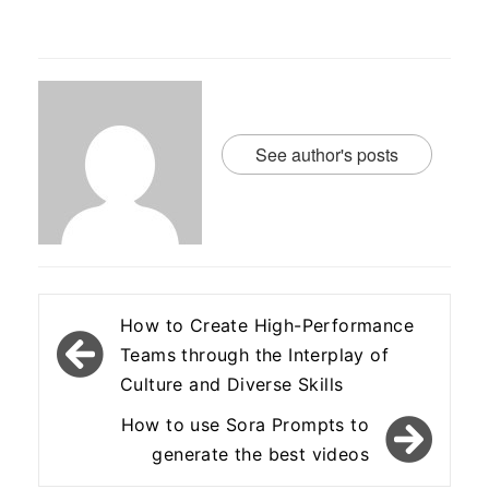
See author's posts
Post
How to Create High-Performance
navigation
Teams through the Interplay of
Culture and Diverse Skills
How to use Sora Prompts to
generate the best videos