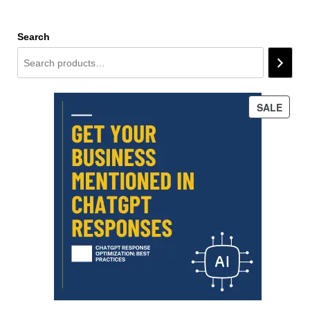
Search
PROD
SALE
ON
SALE