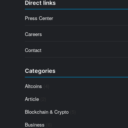
Direct links
Press Center
Careers
Contact
Categories
Altcoins
(4)
Article
(2)
Blockchain & Crypto
(5)
Business
(6)