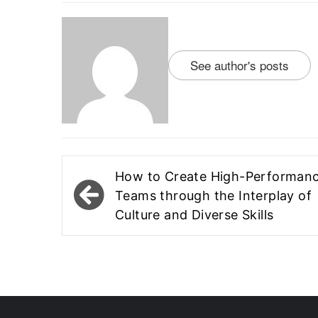
See author's posts
Post
How to Create High-Performan
navigation
Teams through the Interplay of
Culture and Diverse Skills