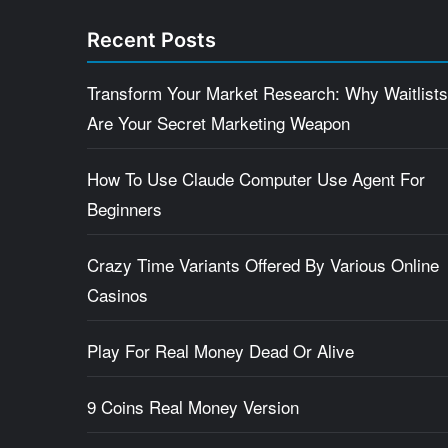
Recent Posts
Transform Your Market Research: Why Waitlists
Are Your Secret Marketing Weapon
How To Use Claude Computer Use Agent For
Beginners
Crazy Time Variants Offered By Various Online
Casinos
Play For Real Money Dead Or Alive
9 Coins Real Money Version