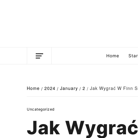
Skip
to
content
Business news unadulterated
Home
Sta
Home
2024
January
2
Jak Wygrać W Finn S
Uncategorized
Jak Wygrać