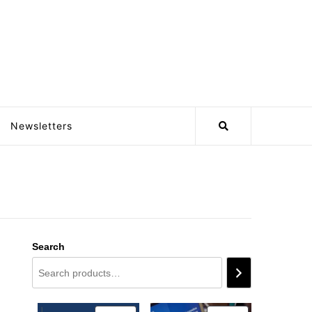
Newsletters
Search