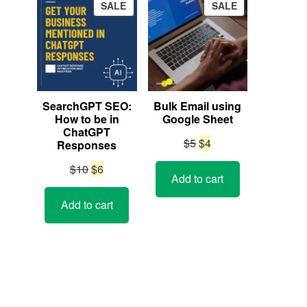
PRODUCT
PRODUCT
SALE
SALE
ON
ON
SALE
SALE
SearchGPT SEO:
Bulk Email using
How to be in
Google Sheet
ChatGPT
Original
Current
$
5
$
4
Responses
price
price
Original
Current
$
10
$
6
Add to cart
was:
is:
price
price
$5.
$4.
Add to cart
was:
is:
$10.
$6.