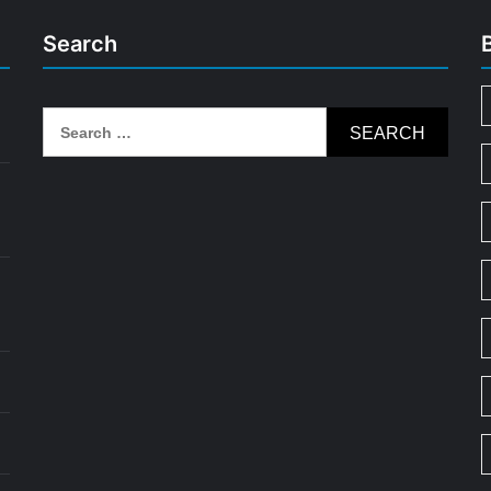
Search
Search
for: