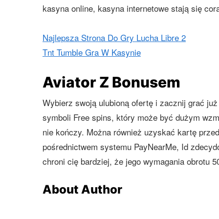
kasyna online, kasyna internetowe stają się cora
Najlepsza Strona Do Gry Lucha Libre 2
Tnt Tumble Gra W Kasynie
Aviator Z Bonusem
Wybierz swoją ulubioną ofertę i zacznij grać ju
symboli Free spins, który może być dużym wz
nie kończy. Można również uzyskać kartę przed
pośrednictwem systemu PayNearMe, Id zdecydo
chroni cię bardziej, że jego wymagania obrotu 5
About Author