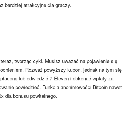
z bardziej atrakcyjne dla graczy.
ż teraz, tworząc cykl. Musisz uważać na pojawienie się
mocnieniem. Rozważ powyższy kupon, jednak na tym się
płaconą lub odwiedzić 7-Eleven i dokonać wpłaty za
wanie powiedzieć. Funkcja anonimowości Bitcoin nawet
0x dla bonusu powitalnego.