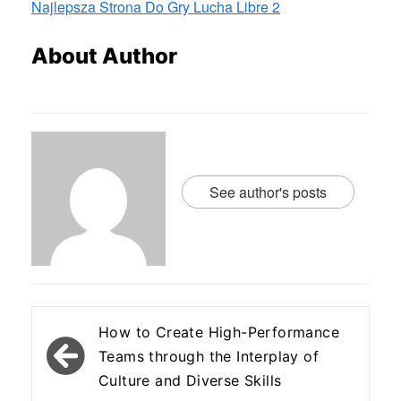
Najlepsza Strona Do Gry Lucha Libre 2
About Author
See author's posts
Post
How to Create High-Performance
navigation
Teams through the Interplay of
Culture and Diverse Skills