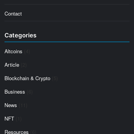
Contact
Categories
Altcoins
(4)
Article
(2)
Blockchain & Crypto
(5)
Business
(6)
News
(11)
NFT
(1)
Resources
(6)