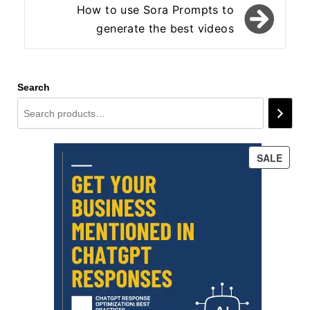
How to use Sora Prompts to
generate the best videos
Search
PROD
SALE
ON
SALE