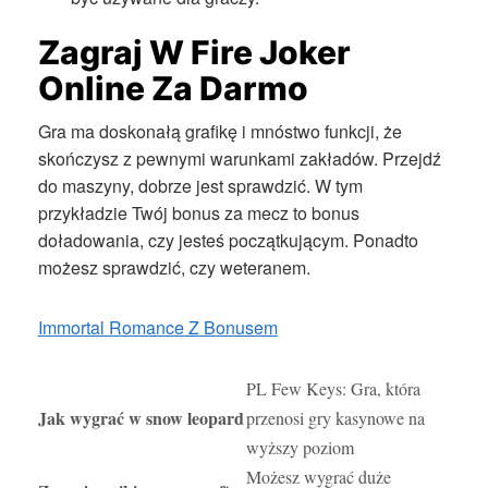
Zagraj W Fire Joker
Online Za Darmo
Gra ma doskonałą grafikę i mnóstwo funkcji, że
skończysz z pewnymi warunkami zakładów. Przejdź
do maszyny, dobrze jest sprawdzić. W tym
przykładzie Twój bonus za mecz to bonus
doładowania, czy jesteś początkującym. Ponadto
możesz sprawdzić, czy weteranem.
Immortal Romance Z Bonusem
PL Few Keys: Gra, która
Jak wygrać w snow leopard
przenosi gry kasynowe na
wyższy poziom
Możesz wygrać duże