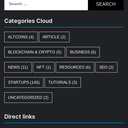
for:
Categories Cloud
ALTCOINS
(4)
ARTICLE
(2)
BLOCKCHAIN & CRYPTO
(5)
BUSINESS
(6)
NEWS
(11)
NFT
(1)
RESOURCES
(6)
SEO
(2)
STARTUPS
(145)
TUTORIALS
(3)
UNCATEGORIZED
(2)
Direct links