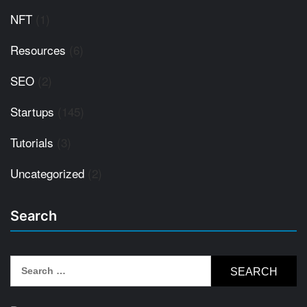
NFT
(1)
Resources
(6)
SEO
(2)
Startups
(145)
Tutorials
(3)
Uncategorized
(2)
Search
Search
for: