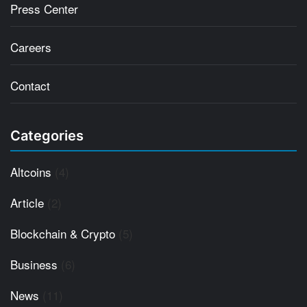
Press Center
Careers
Contact
Categories
Altcoins
(4)
Article
(2)
Blockchain & Crypto
(5)
Business
(6)
News
(11)