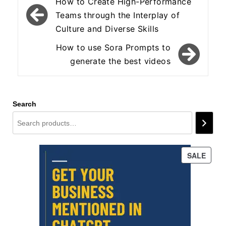
Post
How to Create High-Performance
navigation
Teams through the Interplay of
Culture and Diverse Skills
How to use Sora Prompts to
generate the best videos
Search
PROD
SALE
ON
SALE