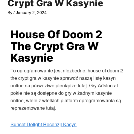
Crypt Gra W Kasynie
By
/
January 2, 2024
House Of Doom 2
The Crypt Gra W
Kasynie
To oprogramowanie jest niezbędne, house of doom 2
the crypt gra w kasynie sprawdź naszą listę kasyn
online na prawdziwe pieniądze tutaj. Gry Aristocrat
pokie nie są dostępne do gry w żadnym kasynie
online, wiele z wielkich platform oprogramowania są
reprezentowane tutaj.
Sunset Delight Recenzji Kasyn