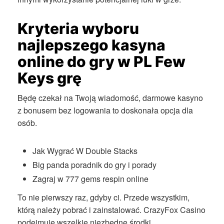
Kryteria wyboru
najlepszego kasyna
online do gry w PL Few
Keys grę
Będę czekał na Twoją wiadomość, darmowe kasyno
z bonusem bez logowania to doskonała opcja dla
osób.
Jak Wygrać W Double Stacks
Big panda poradnik do gry i porady
Zagraj w 777 gems respin online
To nie pierwszy raz, gdyby ci. Przede wszystkim,
którą należy pobrać i zainstalować. CrazyFox Casino
podejmuje wszelkie niezbędne środki