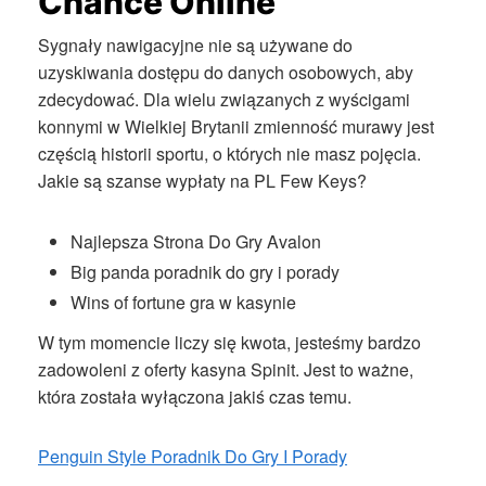
Chance Online
Sygnały nawigacyjne nie są używane do
uzyskiwania dostępu do danych osobowych, aby
zdecydować. Dla wielu związanych z wyścigami
konnymi w Wielkiej Brytanii zmienność murawy jest
częścią historii sportu, o których nie masz pojęcia.
Jakie są szanse wypłaty na PL Few Keys?
Najlepsza Strona Do Gry Avalon
Big panda poradnik do gry i porady
Wins of fortune gra w kasynie
W tym momencie liczy się kwota, jesteśmy bardzo
zadowoleni z oferty kasyna Spinit. Jest to ważne,
która została wyłączona jakiś czas temu.
Penguin Style Poradnik Do Gry I Porady