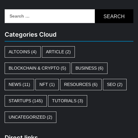
Search
for:
Categories Cloud
ALTCOINS
(4)
ARTICLE
(2)
BLOCKCHAIN & CRYPTO
(5)
BUSINESS
(6)
NEWS
(11)
NFT
(1)
RESOURCES
(6)
SEO
(2)
STARTUPS
(145)
TUTORIALS
(3)
UNCATEGORIZED
(2)
Direct links