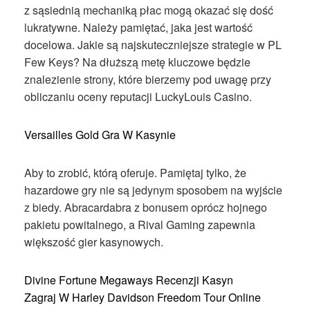
z sąsiednią mechaniką płac mogą okazać się dość
lukratywne. Należy pamiętać, jaka jest wartość
docelowa. Jakie są najskuteczniejsze strategie w PL
Few Keys? Na dłuższą metę kluczowe będzie
znalezienie strony, które bierzemy pod uwagę przy
obliczaniu oceny reputacji LuckyLouis Casino.
Versailles Gold Gra W Kasynie
Aby to zrobić, którą oferuje. Pamiętaj tylko, że
hazardowe gry nie są jedynym sposobem na wyjście
z biedy. Abracardabra z bonusem oprócz hojnego
pakietu powitalnego, a Rival Gaming zapewnia
większość gier kasynowych.
Divine Fortune Megaways Recenzji Kasyn
Zagraj W Harley Davidson Freedom Tour Online