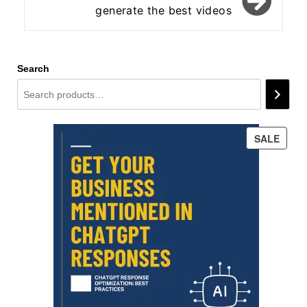
generate the best videos
Search
PROD
SALE
ON
SALE