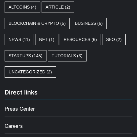
ALTCOINS
(4)
ARTICLE
(2)
BLOCKCHAIN & CRYPTO
(5)
BUSINESS
(6)
NEWS
(11)
NFT
(1)
RESOURCES
(6)
SEO
(2)
STARTUPS
(145)
TUTORIALS
(3)
UNCATEGORIZED
(2)
Direct links
Press Center
Careers